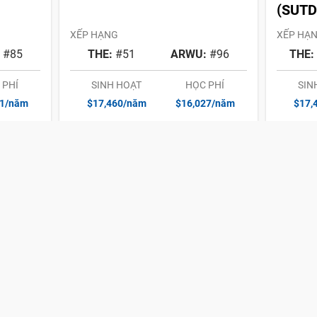
(SUTD
XẾP HẠNG
XẾP HẠ
:
#85
THE:
#51
ARWU:
#96
THE:
 PHÍ
SINH HOẠT
HỌC PHÍ
SIN
51/năm
$17,460/năm
$16,027/năm
$17,
nt
James Cook University
Ngee 
Singapore (JCU Singapore)
XẾP HẠNG
XẾP HẠ