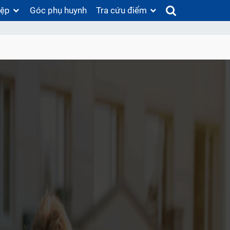
iệp
Góc phụ huynh
Tra cứu điểm