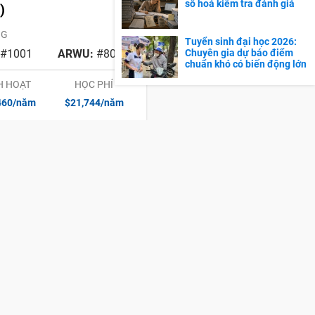
số hoá kiểm tra đánh giá
)
NG
Tuyển sinh đại học 2026:
#1001
ARWU:
#801
Chuyên gia dự báo điểm
chuẩn khó có biến động lớn
H HOẠT
HỌC PHÍ
460/năm
$21,744/năm
Ann Polytechnic
NG