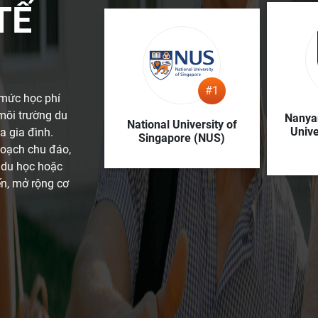
TẾ
#1
 mức học phí
môi trường du
Nanya
National University of
Unive
a gia đình.
Singapore (NUS)
hoạch chu đáo,
g du học hoặc
ến, mở rộng cơ