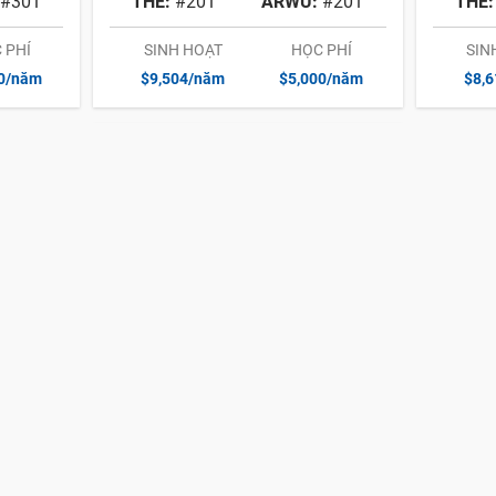
#301
THE:
#201
ARWU:
#201
THE:
 PHÍ
SINH HOẠT
HỌC PHÍ
SIN
00/năm
$9,504/năm
$5,000/năm
$8,
University of KwaZulu-Natal
XẾP HẠNG
THE:
#401
ARWU:
#501
SINH HOẠT
HỌC PHÍ
$7,704/năm
$3,000/năm