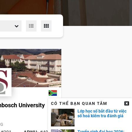
CÓ THỂ BẠN QUAN TÂM
nbosch University
Lớp học số bắt đầu từ việc
số hoá kiểm tra đánh giá
NG
Tuyển sinh đại học 2026: