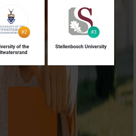
#2
#3
versity of the
Stellenbosch University
itwatersrand