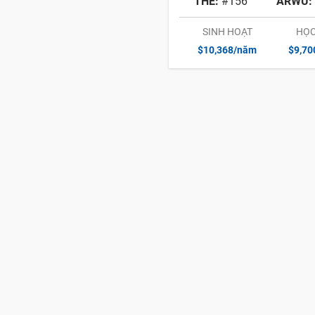
THE:
#156
ARWU:
SINH HOẠT
HỌC
$10,368/năm
$9,7