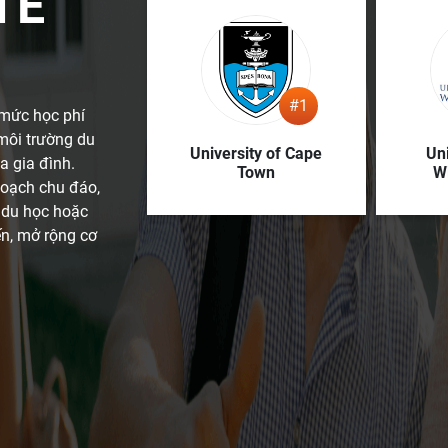
TẾ
#1
 mức học phí
môi trường du
University of Cape
Uni
a gia đình.
Town
W
hoạch chu đáo,
g du học hoặc
ến, mở rộng cơ