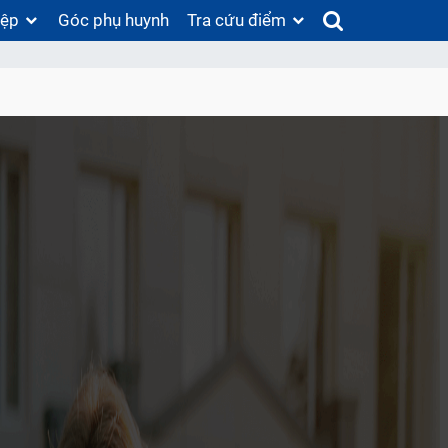
iệp
Góc phụ huynh
Tra cứu điểm