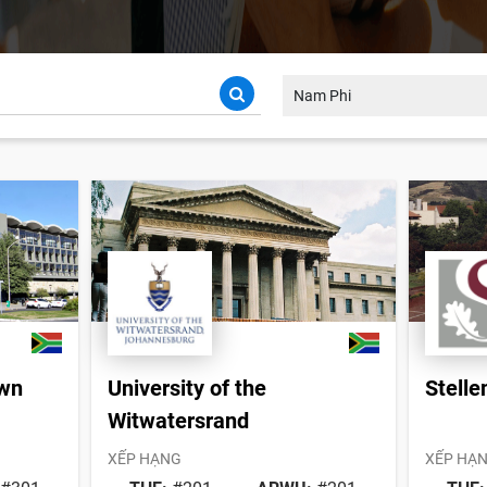
Nam Phi
own
University of the
Stelle
Witwatersrand
XẾP HẠNG
XẾP HẠ