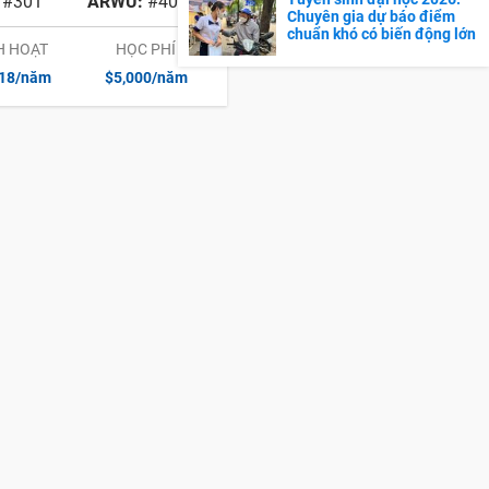
#301
ARWU:
#401
Chuyên gia dự báo điểm
chuẩn khó có biến động lớn
H HOẠT
HỌC PHÍ
618/năm
$5,000/năm