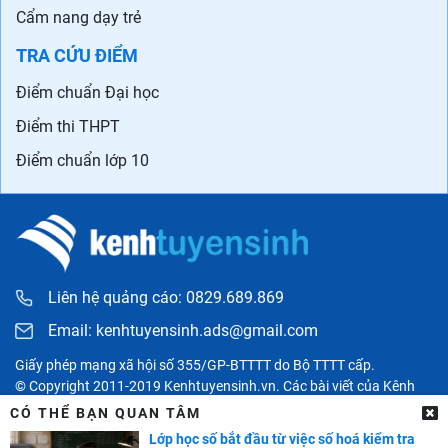
Cẩm nang dạy trẻ
TRA CỨU ĐIỂM
Điểm chuẩn Đại học
Điểm thi THPT
Điểm chuẩn lớp 10
Liên hệ quảng cáo: 0829.689.869
Email:
kenhtuyensinh.ads@gmail.com
Giấy phép mạng xã hội số 355/GP-BTTTT do Bộ TTTT cấp.
© Copyright 2011-2019 Kenhtuyensinh.vn. Các bài viết của Kênh
tuyển sinh chỉ có tính chất tham khảo, được tổng hợp từ các nguồn
CÓ THỂ BẠN QUAN TÂM
uy tín khác và bản quyền thuộc về các đối tác. Mọi thông tin liên
Lớp học số bắt đầu từ việc số hoá kiểm tra