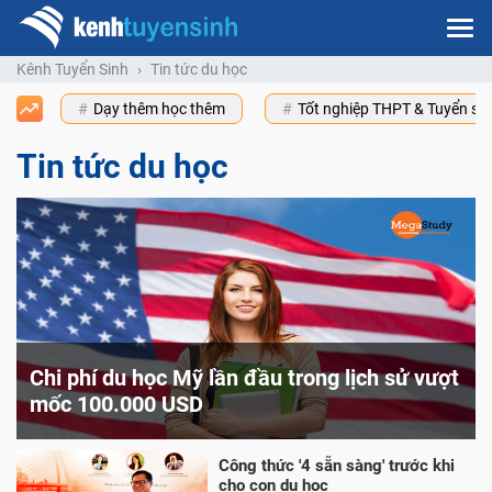
Kênh Tuyển Sinh
Tin tức du học
Dạy thêm học thêm
Tốt nghiệp THPT & Tuyển s
Tin tức du học
Chi phí du học Mỹ lần đầu trong lịch sử vượt
mốc 100.000 USD
Công thức '4 sẵn sàng' trước khi
cho con du học