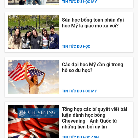
TIN TỨC DU HỌC MỸ
Săn học bổng toàn phần đại
học Mỹ là giấc mơ xa vời?
TIN TỨC DU HỌC
Các đại học Mỹ cần gì trong
hồ sơ du học?
TIN TỨC DU HỌC MỸ
Tổng hợp các bí quyết viết bài
luận dành học bổng
Chevening - Anh Quốc từ
những tiền bối uy tín
TIN TỨC DU HỌC ANH