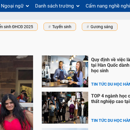
Ngoại ngữ
Danh sách trường
Cẩm nang nghề ngh
ển sinh ĐHCĐ 2025
Tuyến sinh
Gương sáng
Quy định về việc 
tại Hàn Quốc dành
học sinh
TIN TỨC DU HỌC HÀ
TOP 4 ngành học có
thất nghiệp cao tạ
TIN TỨC DU HỌC HÀ