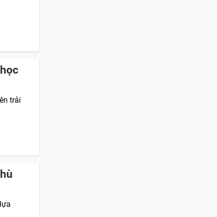
 học
n trải
phù
 lựa
.