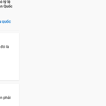
 tỷ lệ
Hàn Quốc
N QUỐC
 đó là
ần phải