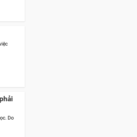
việc
phải
học. Do