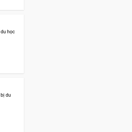
n du học
 bị du