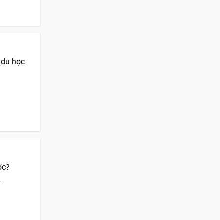
n du học
ốc?
.