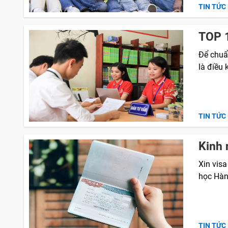
TIN TỨC
TOP 1
Để chuẩn
là điều 
TIN TỨC
Kinh 
Xin visa
học Hàn
TIN TỨC