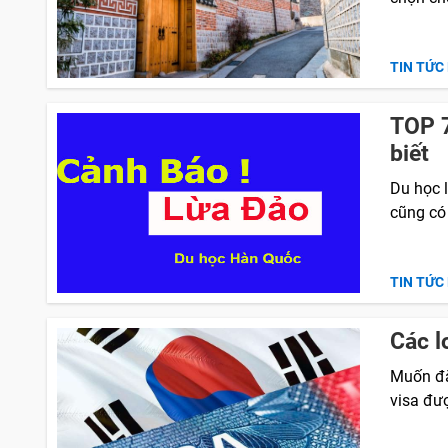
TIN TỨC
TOP 7
biết
Du học l
cũng có 
TIN TỨC
Các l
Muốn đặ
visa đư