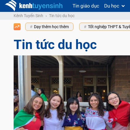
Tin giáo dục
Du học
Kênh Tuyển Sinh
Tin tức du học
Dạy thêm học thêm
Tốt nghiệp THPT & Tuy
Tin tức du học