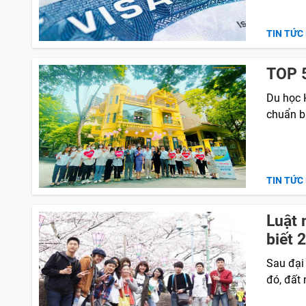
TIN TỨC
TOP 5
Du học 
chuẩn bị
TIN TỨC
Luật 
biết 
Sau đại
đó, đất