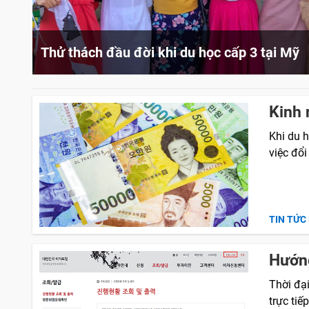
Thử thách đầu đời khi du học cấp 3 tại Mỹ
Kinh 
Khi du h
việc đổi
TIN TỨC
Hướng
Thời đạ
trực tiế