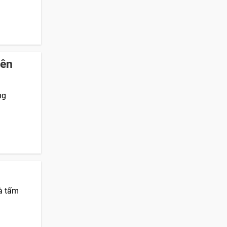
nên
ng
là tấm