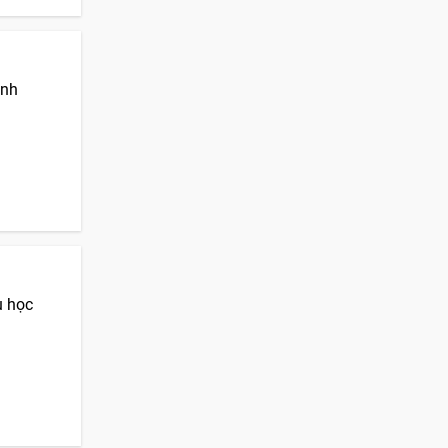
ành
u học