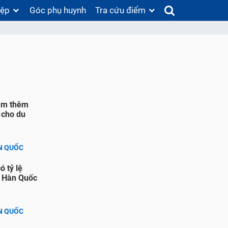
iệp
Góc phụ huynh
Tra cứu điểm
làm thêm
 cho du
N QUỐC
 tỷ lệ
i Hàn Quốc
N QUỐC