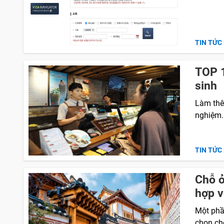
TIN TỨC
TOP 1
sinh
Làm thê
nghiệm.
TIN TỨC
Chỗ ở
hợp v
Một phầ
chọn ch