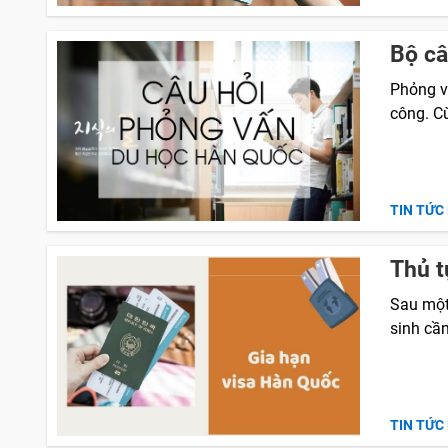
Bộ câ
Phỏng v
công. Cù
TIN TỨC
Thủ t
Sau một 
sinh cần
TIN TỨC