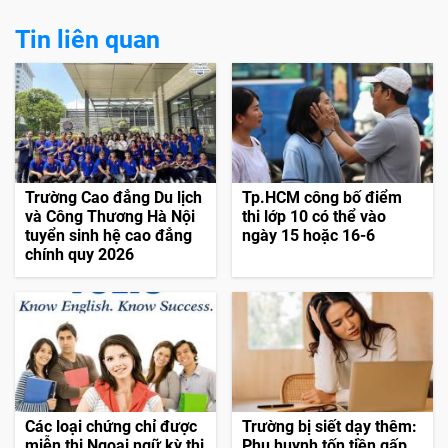
Tin liên quan
Trường Cao đẳng Du lịch
Tp.HCM công bố điểm
và Công Thương Hà Nội
thi lớp 10 có thể vào
tuyển sinh hệ cao đẳng
ngày 15 hoặc 16-6
chính quy 2026
Các loại chứng chỉ được
Trường bị siết dạy thêm:
miễn thi Ngoại ngữ kỳ thi
Phụ huynh tốn tiền gấp