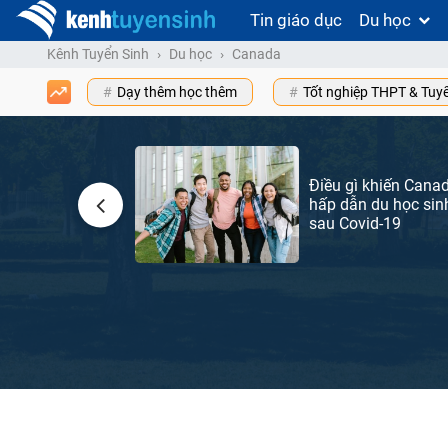
Tin giáo dục
Du học
Kênh Tuyển Sinh
Du học
Canada
Dạy thêm học thêm
Tốt nghiệp THPT & Tuy
gành học dễ
Điều gì khiến Cana
 và định cư tại
hấp dẫn du học sin
sau Covid-19