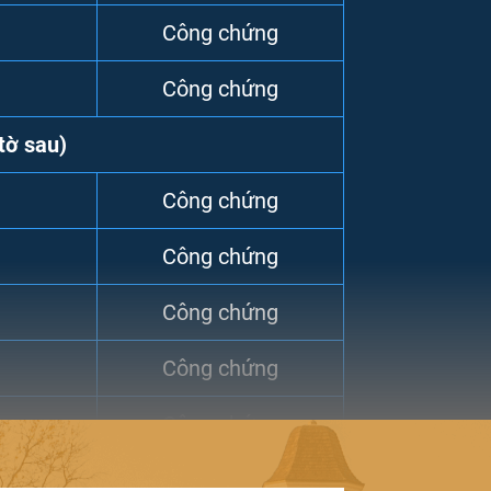
Công chứng
Công chứng
tờ sau)
Công chứng
g muốn du học và định cư tại Canada
sẽ có
Công chứng
Công chứng
CES
)
cho hệ thống đào tạo đại học, nhưng
Công chứng
Canada, sinh viên và phụ huynh học sinh cần
Công chứng
Công chứng