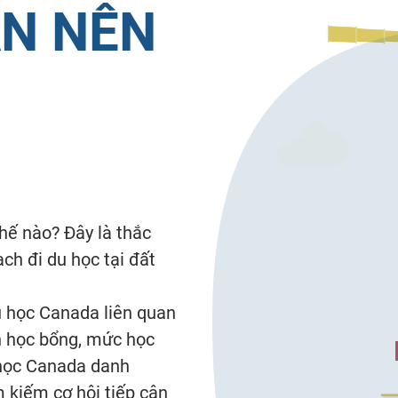
ẠN NÊN
thế nào? Đây là thắc
ch đi du học tại đất
u học Canada liên quan
ch học bổng, mức học
i học Canada danh
ìm kiếm cơ hội tiếp cận