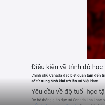
Điều kiện về trình độ học
Chính phủ Canada đặc biệt
quan tâm đến tr
số từ trung bình khá trở lên
tại Việt Nam.
Yêu cầu về độ tuổi học t
Do hệ thống giáo dục tại Canada khá khác bi