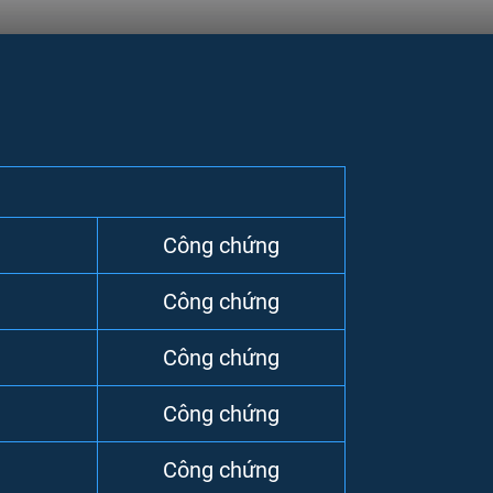
ợc
chia làm 2 cấp
:
Cấp 1 (từ lớp 1 - 8), cấp 2
n chương trình này sẽ không có quá nhiều
ada
. Ngoài ra, khi học xong chương trình này
:
trường nghề, cao đẳng, đại học và chương
Công chứng
Công chứng
Công chứng
Công chứng
Công chứng