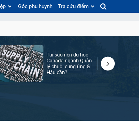
iệp
Góc phụ huynh
Tra cứu điểm
Tại sao nên du học
Canada ngành Quản
lý chuỗi cung ứng &
Hậu cần?