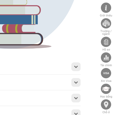
Giới thiệu
Trường /
ngành
Hồ sơ
Tài chính
Xin Visa
Học bổng
Chỗ ở