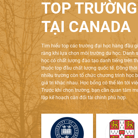
TOP TRƯỜNG
7
Sơ yếu lý lịch có xác nhận
TẠI CANADA
8
Lý lịch tư pháp số 2
9
Chứng thực chữ ký nếu đươ
Tìm hiểu top các trường đại học hàng đầu g
ràng khi lựa chọn môi trường du học. Danh
10
Cam kết bảo lãnh tài chín
học có chất lượng đào tạo danh tiếng trên th
thuộc top đầu chất lượng quốc tế. Đồng thời 
11
CMND của người bảo lãnh 
nhiều trường còn tổ chức chương trình học b
giá trị khác nhau. Học bổng có thể lên tới vi
Trước khi chọn trường, bạn cần quan tâm m
12
GTE letter (giống SOP)
lập kế hoạch cân đối tài chính phù hợp.
Chứng minh trình độ tiến
1
Sổ tiết kiệm/ xác nhận s
Canada cũng giống như các quốc gia khác,
2
Hợp đồng lao động / xác
trình độ ngoại ngữ. Chỉ khi bạn học các hệ t