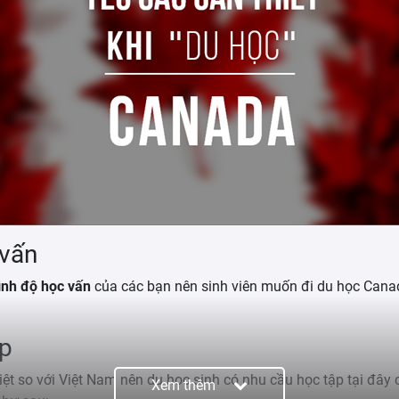
 vấn
ình độ học vấn
của các bạn nên sinh viên muốn đi du học Can
ập
ệt so với Việt Nam nên du học sinh có nhu cầu học tập tại đây
Xem thêm