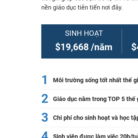
nền giáo dục tiên tiến nơi đây.
SINH HOẠT
$19,668 /năm
$
1
Môi trường sống tốt nhất thế g
2
Giáo dục nằm trong TOP 5 thế 
3
Chi phí cho sinh hoạt và học tậ
4
Sinh viên được làm việc 20h/t