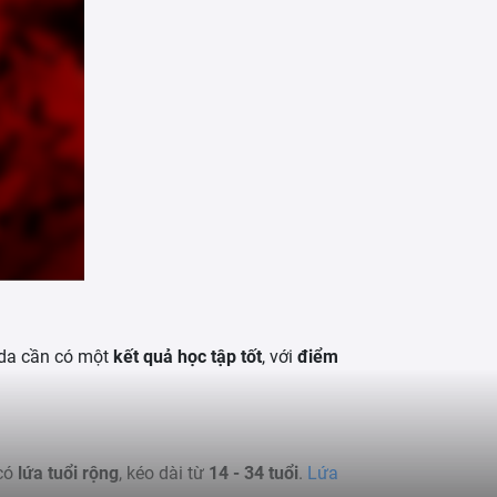
ada cần có một
kết quả học tập tốt
, với
điểm
 có
lứa tuổi rộng
, kéo dài từ
14 - 34 tuổi
.
Lứa