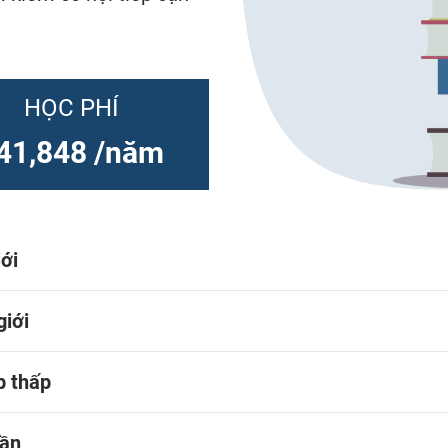
HỌC PHÍ
41,848 /năm
iới
giới
p thấp
uần