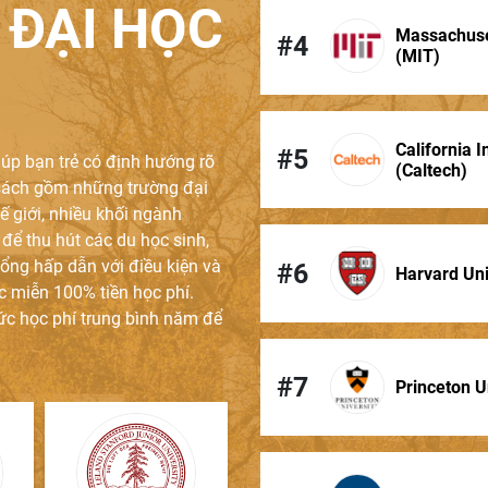
 ĐẠI HỌC
Massachuset
#4
 chính quyền địa phương
(MIT)
California I
ng đơn dưới 18 tuổi
#5
iúp bạn trẻ có định hướng rõ
(Caltech)
 sách gồm những trường đại
h có chứng thực chữ ký
ế giới, nhiều khối ngành
để thu hút các du học sinh,
tài chính
ổng hấp dẫn với điều kiện và
#6
Harvard Uni
ệc miễn 100% tiền học phí.
ức học phí trung bình năm để
Cho gia đình làm công ăn lương
#7
Princeton U
g Anh
ố dư tài khoản
Bản gốc
 các trường học THPT đều có
chương trình dạy tiếng Anh đầu v
 nhận việc làm
Công chứ
hống sau: