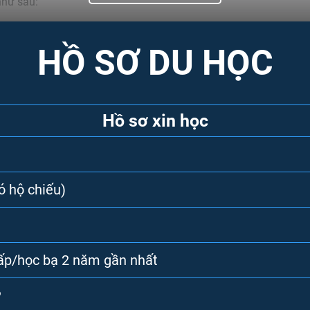
hư sau:
hổ thông của Canada. Hệ thống phổ thông của đất nước này đư
HỒ SƠ DU HỌC
theo học
chương trình dự đại học
của Canada. Nhưng khi lựa chọ
o học trong tương lai, đặc biệt là các
trường nổi tiếng tại Can
ọc các chương trình có trong hệ thống đào tạo của Canada, gồm
Hồ sơ xin học
ó hộ chiếu)
ấp/học bạ 2 năm gần nhất
P