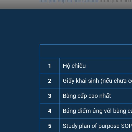
tuổi phu hợp du học Canada
được phân bổ n
14 - 17 tuổi:
Bạn có thể học chương trình p
(từ lớp 9 - 12)
17 - 19 tuổi:
Khi
học hết lớp 11
, bạn có thể 
lựa chọn về các trường đại học mà bạn sẽ the
bạn sẽ
không có bằng tốt nghiệp THPT
.
18 - 34 tuổi:
Lứa tuổi này bạn có thể theo h
trình sau đại học
(thạc sĩ, tiến sĩ)
1
Hộ chiếu
2
Giấy khai sinh (nếu chưa c
3
Bằng cấp cao nhất
4
Bảng điểm ứng với bằng c
5
Study plan of purpose SO