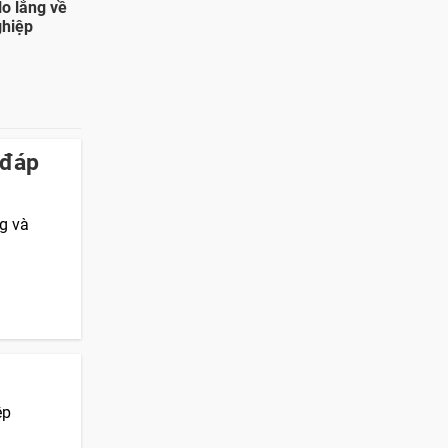
lo lắng về
nghiệp
 đáp
ng và
ệp