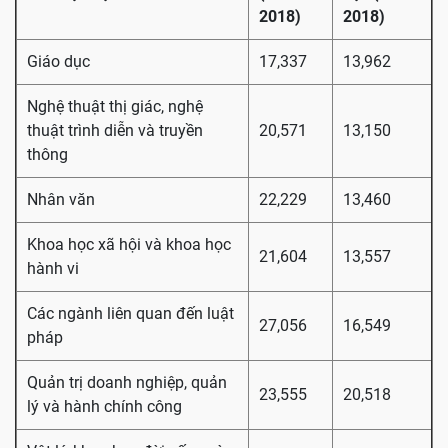
2018)
2018)
Giáo dục
17,337
13,962
Nghệ thuật thị giác, nghệ
thuật trình diễn và truyền
20,571
13,150
thông
Nhân văn
22,229
13,460
Khoa học xã hội và khoa học
21,604
13,557
hành vi
Các ngành liên quan đến luật
27,056
16,549
pháp
Quản trị doanh nghiệp, quản
23,555
20,518
lý và hành chính công