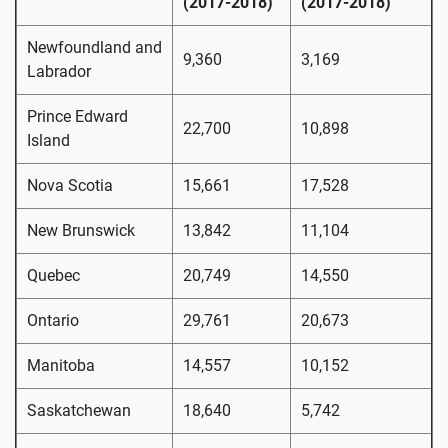
(2017-2018)
(2017-2018)
Newfoundland and
9,360
3,169
Labrador
Prince Edward
22,700
10,898
Island
Nova Scotia
15,661
17,528
New Brunswick
13,842
11,104
Quebec
20,749
14,550
Ontario
29,761
20,673
Manitoba
14,557
10,152
Saskatchewan
18,640
5,742