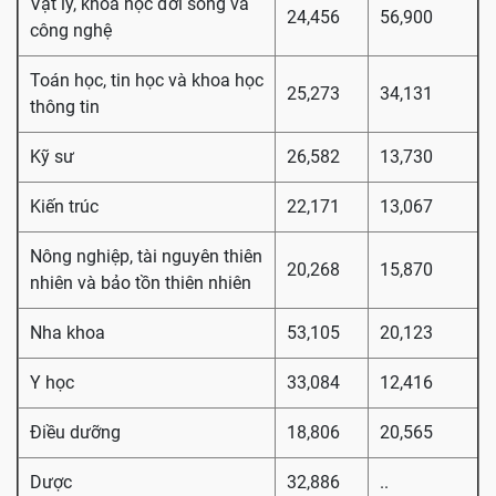
Vật lý, khoa học đời sống và
24,456
56,900
công nghệ
Toán học, tin học và khoa học
25,273
34,131
thông tin
Kỹ sư
26,582
13,730
Kiến trúc
22,171
13,067
Nông nghiệp, tài nguyên thiên
20,268
15,870
nhiên và bảo tồn thiên nhiên
Nha khoa
53,105
20,123
Y học
33,084
12,416
Điều dưỡng
18,806
20,565
Dược
32,886
..