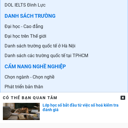
DOL IELTS Đình Lực
DANH SÁCH TRƯỜNG
Đại học - Cao đẳng
Đại học trên Thế giới
Danh sách trường quốc tế ở Hà Nội
Danh sách các trường quốc tế tại TPHCM
CẨM NANG NGHỀ NGHIỆP
Chọn ngành - Chọn nghề
Phát triển bản thân
Phát triển sự nghiệp
CÓ THỂ BẠN QUAN TÂM
Lớp học số bắt đầu từ việc số hoá kiểm tra
Tuyển dụng
đánh giá
GÓC PHỤ HUYNH
Cẩm nang dạy trẻ