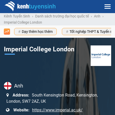
Kênh Tuyển Sinh
Danh sách trường đại học quốc tế
Anh
Imperial College London
Dạy thêm học thêm
Tốt nghiệp THPT & Tuyển s
Imperial College London
Anh
Address:
South Kensington Road, Kensington,
London, SW7 2AZ, UK
Website:
https://www.imperial.ac.uk/