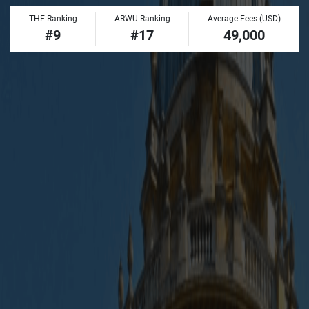
THE Ranking
ARWU Ranking
Average Fees (USD)
#9
#17
49,000