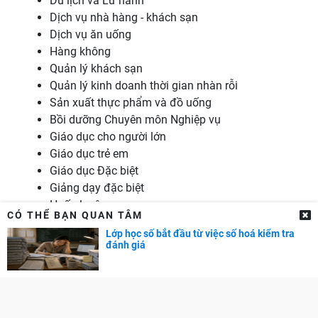
Du lịch và Lữ hành
Dịch vụ nhà hàng - khách sạn
Dịch vụ ăn uống
Hàng không
Quản lý khách sạn
Quản lý kinh doanh thời gian nhàn rỗi
Sản xuất thực phẩm và đồ uống
Bồi dưỡng Chuyên môn Nghiệp vụ
Giáo dục cho người lớn
Giáo dục trẻ em
Giáo dục Đặc biệt
Giảng dạy đặc biệt
Huấn luyện
CÓ THỂ BẠN QUAN TÂM
Học sư phạm
Lớp học số bắt đầu từ việc số hoá kiểm tra
Nghiên cứu Giáo dục
đánh giá
Quản lý Giáo dục
Giới thiệu
Thống kê
Ngành
Chi phí
Học bổng
Sư phạm
Tâm lý học Giáo dục
Tư vấn Hướng nghiệp