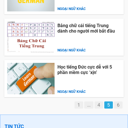
NGOẠI NGỮ KHÁC
Bảng chữ cái tiếng Trung
dành cho người mới bắt đầu
NGOẠI NGỮ KHÁC
Học tiếng Đức cực dễ với 5
phần mềm cực ‘xịn’
NGOẠI NGỮ KHÁC
1
...
4
5
6
TIN TỨC