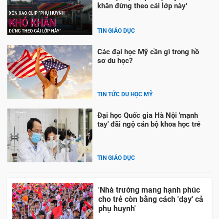
khăn đừng theo cái lớp này'
TIN GIÁO DỤC
Các đại học Mỹ cần gì trong hồ
sơ du học?
TIN TỨC DU HỌC MỸ
Đại học Quốc gia Hà Nội 'mạnh
tay' đãi ngộ cán bộ khoa học trẻ
TIN GIÁO DỤC
'Nhà trường mang hạnh phúc
cho trẻ còn bằng cách 'dạy' cả
phụ huynh'