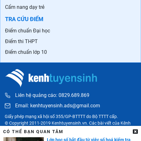
Cẩm nang dạy trẻ
TRA CỨU ĐIỂM
Điểm chuẩn Đại học
Điểm thi THPT
Điểm chuẩn lớp 10
Liên hệ quảng cáo: 0829.689.869
Email:
kenhtuyensinh.ads@gmail.com
Giấy phép mạng xã hội số 355/GP-BTTTT do Bộ TTTT cấp.
© Copyright 2011-2019 Kenhtuyensinh.vn. Các bài viết của Kênh
tuyển sinh chỉ có tính chất tham khảo, được tổng hợp từ các nguồn
CÓ THỂ BẠN QUAN TÂM
uy tín khác và bản quyền thuộc về các đối tác. Mọi thông tin liên
Lớp học số bắt đầu từ việc số hoá kiểm tra