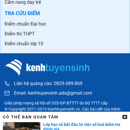
Cẩm nang dạy trẻ
TRA CỨU ĐIỂM
Điểm chuẩn Đại học
Điểm thi THPT
Điểm chuẩn lớp 10
Liên hệ quảng cáo: 0829.689.869
Email:
kenhtuyensinh.ads@gmail.com
Giấy phép mạng xã hội số 355/GP-BTTTT do Bộ TTTT cấp.
© Copyright 2011-2019 Kenhtuyensinh.vn. Các bài viết của Kênh
tuyển sinh chỉ có tính chất tham khảo, được tổng hợp từ các nguồn
CÓ THỂ BẠN QUAN TÂM
uy tín khác và bản quyền thuộc về các đối tác. Mọi thông tin liên
Lớp học số bắt đầu từ việc số hoá kiểm tra
quan người đọc có thể liên hệ trực tiếp đến các cơ quan, tổ chức
đánh giá