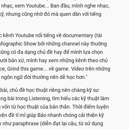
 nhạc, xem Youtube... Ban đầu, mình nghe nhạc,
e kỹ, nhưng cũng nhờ đó mà quen dần với tiếng
c kênh Youtube nổi tiếng về documentary (tài
 Infographic Show bởi những channel này thường
cũng có đa dạng chủ đề hay để mình lựa chọn
gười bản xứ, mình hay xem những kênh theo chủ
e, Grind this game... về game. Video trên những
i ngôn ngữ đời thường nên dễ học hơn."
 bài, chủ đề học thuật riêng nên chàng kỹ sư
ng bài trong Listening, tìm hiểu các kỹ thuật làm
 vốn từ học thuật của bản thân. Thời điểm luyện
uyện đề tỉ mỉ giúp Bảo nhanh chóng cải thiện kỹ
y như paraphrase (diễn đạt lại câu, từ sử dụng