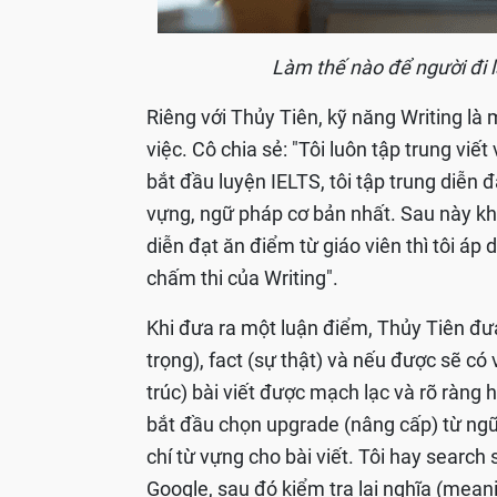
Làm thế nào để người đi 
Riêng với Thủy Tiên, kỹ năng Writing l
việc. Cô chia sẻ: "Tôi luôn tập trung viết 
bắt đầu luyện IELTS, tôi tập trung diễn đ
vựng, ngữ pháp cơ bản nhất. Sau này k
diễn đạt ăn điểm từ giáo viên thì tôi áp
chấm thi của Writing".
Khi đưa ra một luận điểm, Thủy Tiên đưa
trọng), fact (sự thật) và nếu được sẽ có 
trúc) bài viết được mạch lạc và rõ ràng h
bắt đầu chọn upgrade (nâng cấp) từ ngữ 
chí từ vựng cho bài viết. Tôi hay searc
Google, sau đó kiểm tra lại nghĩa (mean