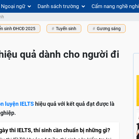
Ngoại ngữ
Danh sách trường
Cẩm nang nghề ngh
nh
ển sinh ĐHCĐ 2025
Tuyến sinh
Gương sáng
hiệu quả dành cho người đi
ôn luyện IELTS
hiệu quả với kết quả đạt được là
nghiệp.
ày thi IELTS, thí sinh cần chuẩn bị những gì?