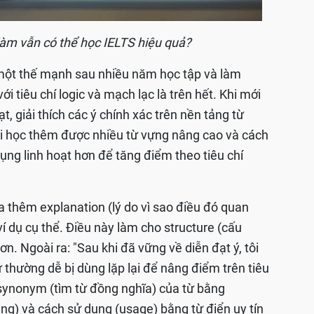
làm vẫn có thể học IELTS hiệu quả?
à một thế mạnh sau nhiều năm học tập và làm
với tiêu chí logic và mạch lạc là trên hết. Khi mới
ạt, giải thích các ý chính xác trên nền tảng từ
hi học thêm được nhiều từ vựng nâng cao và cách
 dụng linh hoạt hơn để tăng điểm theo tiêu chí
 thêm explanation (lý do vì sao điều đó quan
ví dụ cụ thể. Điều này làm cho structure (cấu
ơn. Ngoài ra: "Sau khi đã vững về diễn đạt ý, tôi
thường dễ bị dùng lặp lại để nâng điểm trên tiêu
h synonym (tìm từ đồng nghĩa) của từ bằng
ing) và cách sử dụng (usage) bằng từ điển uy tín