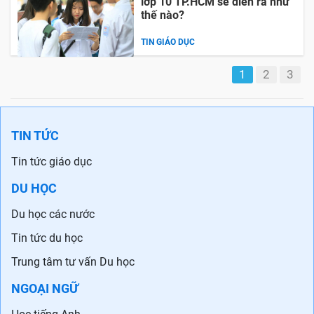
lớp 10 TP.HCM sẽ diễn ra như
thế nào?
TIN GIÁO DỤC
1
2
3
TIN TỨC
Tin tức giáo dục
DU HỌC
Du học các nước
Tin tức du học
Trung tâm tư vấn Du học
NGOẠI NGỮ