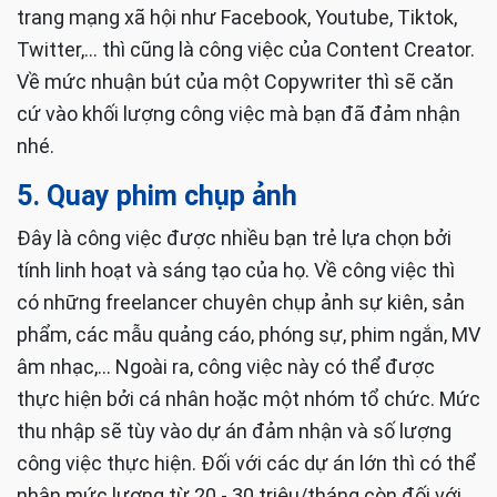
thử nghĩ lại một chút. Hiện nay, khi bạn lên google
tìm kiếm bất kỳ thông tin gì thì kết quả sẽ dẫn link
đến các website có từ khóa tương tự. Và các nội
dung được trình bày trong website ấy chính là công
việc của một Copywriter hay một Content Website.
Mặt khác, việc sáng tạo nội dung để đưa lên các
trang mạng xã hội như Facebook, Youtube, Tiktok,
Twitter,... thì cũng là công việc của Content Creator.
Về mức nhuận bút của một Copywriter thì sẽ căn
cứ vào khối lượng công việc mà bạn đã đảm nhận
nhé.
5. Quay phim chụp ảnh
Đây là công việc được nhiều bạn trẻ lựa chọn bởi
tính linh hoạt và sáng tạo của họ. Về công việc thì