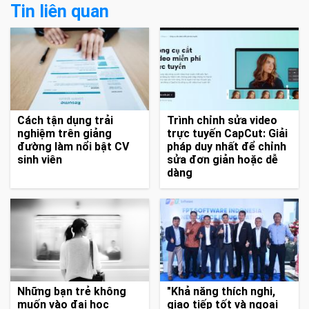
TAGS:
freelancer
công việc freelancer
công việc freelancer thu nhập cao
công việc freelancer có thu nhập cao
Tin liên quan
Cách tận dụng trải
Trình chỉnh sửa video
nghiệm trên giảng
trực tuyến CapCut: Giải
đường làm nổi bật CV
pháp duy nhất để chỉnh
sinh viên
sửa đơn giản hoặc dễ
dàng