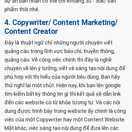
freelancer ngành này cao hơn các ngành khác. Nếu
freelancer có nhiều năm kinh nghiệm thì mức thu
nhập cho một bản thiết kế có thể lên đến vài trăm
triệu đấy! Mặt khác, bạn cũng đừng quá ảo tưởng
về ngành nghề này. Với những người chỉ mới học
nghề, chưa có nhiều kinh nghiệm thì mức lương cho
dự án bạn nhận có thể chỉ khoảng 30 - 50k/ sản
phẩm thôi nhé.
4. Copywriter/ Content Marketing/
Content Creator
Đây là thuật ngữ chỉ những người chuyên viết
quảng cáo trong lĩnh vực báo chí, truyền thông,
quảng cáo. Về công việc chính thì đây là nghề
chuyên về lên ý tưởng, viết và sáng tạo nội dung để
phù hợp với thị hiếu của người tiêu dùng. Bạn hãy