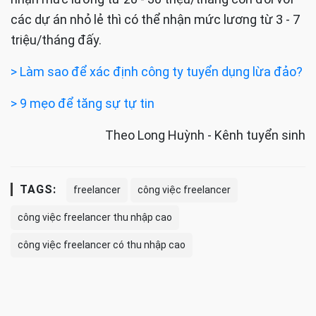
có những freelancer chuyên chụp ảnh sự kiên, sản
phẩm, các mẫu quảng cáo, phóng sự, phim ngắn, MV
âm nhạc,... Ngoài ra, công việc này có thể được
thực hiện bởi cá nhân hoặc một nhóm tổ chức. Mức
thu nhập sẽ tùy vào dự án đảm nhận và số lượng
công việc thực hiện. Đối với các dự án lớn thì có thể
nhận mức lương từ 20 - 30 triệu/tháng còn đối với
các dự án nhỏ lẻ thì có thể nhận mức lương từ 3 - 7
triệu/tháng đấy.
> Làm sao để xác định công ty tuyển dụng lừa đảo?
> 9 mẹo để tăng sự tự tin
Theo Long Huỳnh - Kênh tuyển sinh