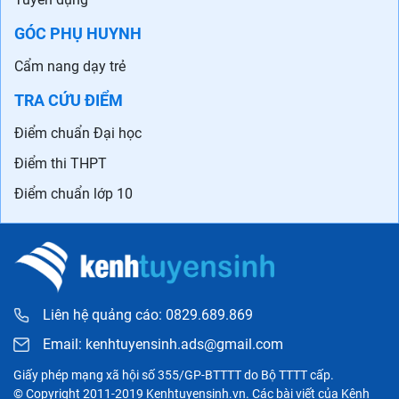
GÓC PHỤ HUYNH
Cẩm nang dạy trẻ
TRA CỨU ĐIỂM
Điểm chuẩn Đại học
Điểm thi THPT
Điểm chuẩn lớp 10
Liên hệ quảng cáo: 0829.689.869
Email:
kenhtuyensinh.ads@gmail.com
Giấy phép mạng xã hội số 355/GP-BTTTT do Bộ TTTT cấp.
© Copyright 2011-2019 Kenhtuyensinh.vn. Các bài viết của Kênh