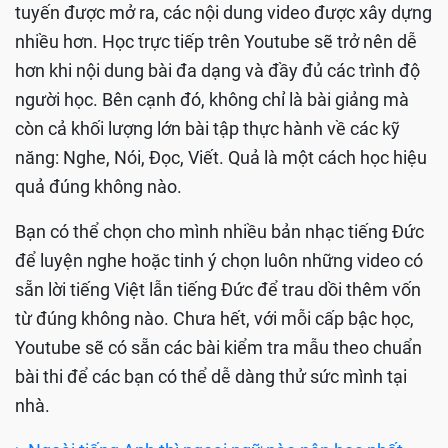
tuyến đến từ Youtube. Người dùng khá thích thú với
việc tự học tiếng Đức này vì giờ giấc linh hoạt và cực
kỳ thoải mái. Trong thời kỳ đại dịch đang diễn ra như
hiện nay, các nền tảng chia sẻ
video ngày càng phổ biến hơn nữa. Các lớp học trực
tuyến được mở ra, các nội dung video được xây dựng
nhiều hơn. Học trực tiếp trên Youtube sẽ trở nên dễ
hơn khi nội dung bài đa dạng và đầy đủ các trình độ
người học. Bên cạnh đó, không chỉ là bài giảng mà
còn cả khối lượng lớn bài tập thực hành về các kỹ
năng: Nghe, Nói, Đọc, Viết. Quả là một cách học hiệu
quả đúng không nào.
Bạn có thể chọn cho mình nhiều bản nhạc tiếng Đức
để luyện nghe hoặc tinh ý chọn luôn những video có
sẵn lời tiếng Việt lẫn tiếng Đức để trau dồi thêm vốn