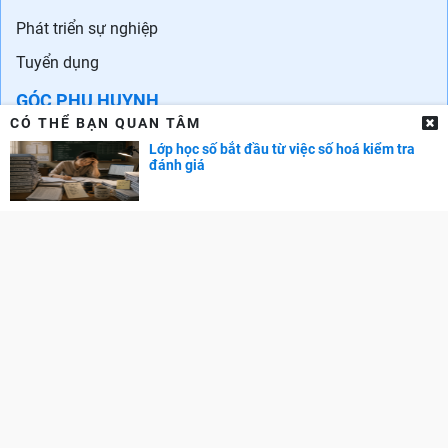
Danh sách trường quốc tế ở Hà Nội
Danh sách các trường quốc tế tại TPHCM
CẨM NANG NGHỀ NGHIỆP
Chọn ngành - Chọn nghề
CÓ THỂ BẠN QUAN TÂM
Phát triển bản thân
Lớp học số bắt đầu từ việc số hoá kiểm tra
đánh giá
Phát triển sự nghiệp
Tuyển dụng
GÓC PHỤ HUYNH
Cẩm nang dạy trẻ
TRA CỨU ĐIỂM
Điểm chuẩn Đại học
Điểm thi THPT
Điểm chuẩn lớp 10