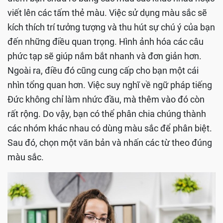
Mỗi người chúng ta có một thói quen học tập khác
nhau và một chiến lược cụ thể về cách học ngôn
ngữ. Việc phác thảo hay ghi chú thông thường có thể
giúp bạn dễ hình dung ra mọi thứ. Ghi lại các từ hoặc
các mối quan hệ giữa chúng và ghi chép lại những
điểm bạn chưa rõ bằng các màu sắc khác nhau hoặc
viết lên các tấm thẻ màu. Việc sử dụng màu sắc sẽ
kích thích trí tưởng tượng và thu hút sự chú ý của bạn
đến những điều quan trọng. Hình ảnh hóa các câu
phức tạp sẽ giúp nắm bắt nhanh và đơn giản hơn.
Ngoài ra, điều đó cũng cung cấp cho bạn một cái
nhìn tổng quan hơn. Việc suy nghĩ về ngữ pháp tiếng
Đức không chỉ làm nhức đầu, mà thêm vào đó còn
rất rộng. Do vậy, bạn có thể phân chia chúng thành
các nhóm khác nhau có dùng màu sắc để phân biệt.
Sau đó, chọn một văn bản và nhấn các từ theo đúng