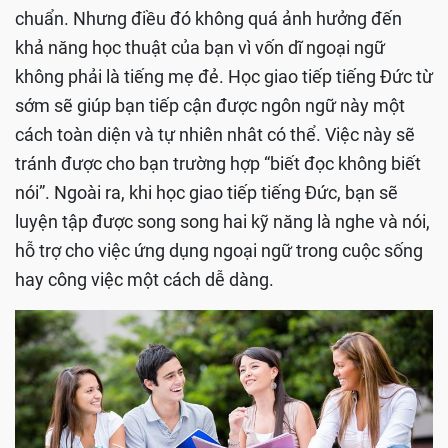
2. Bắt đầu từ giao tiếp
Để phát âm được tiếng Đức lại là một điều không
quá dễ. Thông thường, tiếng nước ngoài có cách
phát âm rất khác so với tiếng Việt vì thế không quá
khó khi nhìn thấy người Việt phát âm ngoại ngữ chưa
chuẩn. Nhưng điều đó không quá ảnh hưởng đến
khả năng học thuật của bạn vì vốn dĩ ngoại ngữ
không phải là tiếng mẹ đẻ. Học giao tiếp tiếng Đức từ
sớm sẽ giúp bạn tiếp cận được ngôn ngữ này một
cách toàn diện và tự nhiên nhât có thể. Việc này sẽ
tránh được cho bạn trường hợp “biết đọc không biết
nói”. Ngoài ra, khi học giao tiếp tiếng Đức, bạn sẽ
luyện tập được song song hai kỹ năng là nghe và nói,
hỗ trợ cho việc ứng dụng ngoại ngữ trong cuộc sống
hay công việc một cách dễ dàng.