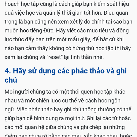
nên có một cái nhìn tổng quát và chia tài liệu học tập
thành những phần nhỏ. Tạo danh sách cho các chủ
đề cần học và xác định thời gian thực hiện. Đồng
thời, hãy cố gắng duy trì việc học, không nên đặt yêu
cầu quá cao tạo áp lực cho bản thân. Ngoài ra, kế
hoạch học tập cũng là cách giúp bạn kiểm soát hiệu
quả việc học và quản lý thời gian tốt hơn. Điều quan
trọng là bạn cũng nên xem xét lý do chính tại sao bạn
muốn học tiếng Đức. Hãy viết các mục tiêu và động
lực thúc đẩy bạn trên một mẩu giấy, để bất cứ khi
nào bạn cảm thấy không có hứng thú học tập thì hãy
xem lại chúng và “reset” lại tinh thần nhé.
4. Hãy sử dụng các phác thảo và ghi
chú