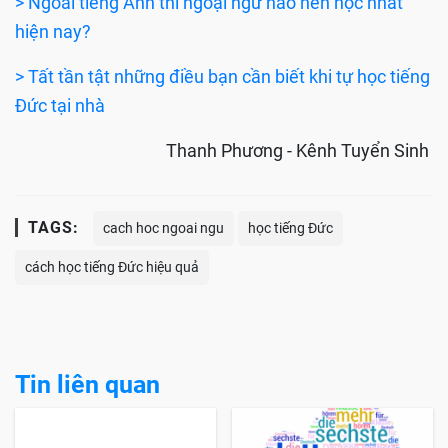
từ đúng không nào. Chưa hết, với mỗi cấp bậc học,
Youtube sẽ có sẵn các bài kiểm tra mẫu theo chuẩn
bài thi để các bạn có thể dễ dàng thử sức mình tại
nhà.
> Ngoài tiếng Anh thì ngoại ngữ nào nên học nhất
hiện nay?
> Tất tần tật những điều bạn cần biết khi tự học tiếng
Đức tại nhà
Thanh Phương - Kênh Tuyển Sinh
TAGS:
cach hoc ngoai ngu
học tiếng Đức
cách học tiếng Đức hiệu quả