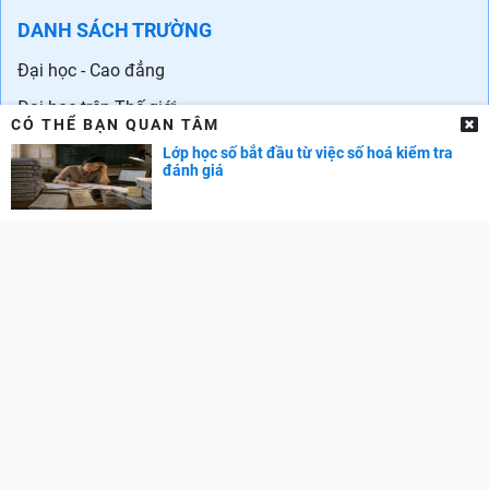
DANH SÁCH TRƯỜNG
Đại học - Cao đẳng
Đại học trên Thế giới
CÓ THỂ BẠN QUAN TÂM
Danh sách trường quốc tế ở Hà Nội
Lớp học số bắt đầu từ việc số hoá kiểm tra
đánh giá
Danh sách các trường quốc tế tại TPHCM
CẨM NANG NGHỀ NGHIỆP
Chọn ngành - Chọn nghề
Phát triển bản thân
Phát triển sự nghiệp
Tuyển dụng
GÓC PHỤ HUYNH
Cẩm nang dạy trẻ