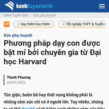
Kênh Tuyển Sinh
Góc phụ huynh
Dạy thêm học thêm
Tốt nghiệp THPT & Tuyển s
Góc phụ huynh
Phương pháp dạy con được
bật mí bởi chuyên gia từ Đại
học Harvard
Thanh Phương
03/07/2022
Tức giận, buồn bã hay thất vọng không phải là
những cảm xúc chỉ có ở người lớn. Tuy nhiên, chúng
ta có thể
dạy trẻ
cách kiểm soát những cảm xúc tiêu