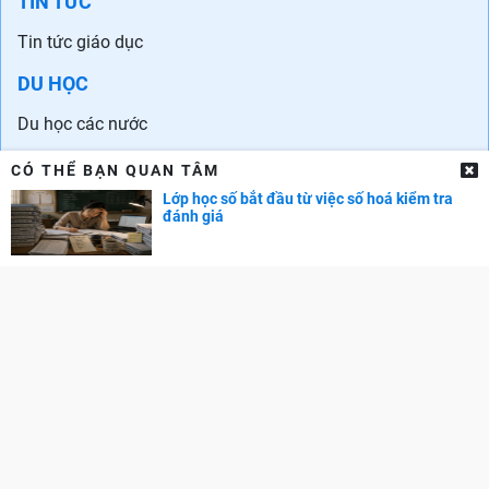
TIN TỨC
Tin tức giáo dục
DU HỌC
Du học các nước
Tin tức du học
CÓ THỂ BẠN QUAN TÂM
Trung tâm tư vấn Du học
Lớp học số bắt đầu từ việc số hoá kiểm tra
đánh giá
NGOẠI NGỮ
Học tiếng Anh
Chứng chỉ tiếng Anh
Trung tâm Anh ngữ
Ngoại ngữ khác
DOL IELTS Đình Lực
DANH SÁCH TRƯỜNG