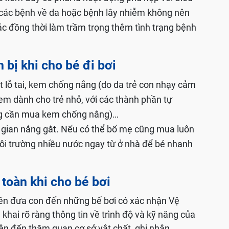
 các bệnh về da hoặc bệnh lây nhiễm không nên
ác đồng thời làm trầm trọng thêm tình trạng bệnh
 bị khi cho bé đi bơi
ịt lỗ tai, kem chống nắng (do da trẻ con nhạy cảm
em dành cho trẻ nhỏ, với các thành phần tự
hông cần mua kem chống nắng)…
ian nắng gắt. Nếu có thể bố mẹ cũng mua luôn
ôi trường nhiều nước ngay từ ở nhà để bé nhanh
 toàn khi cho bé bơi
̣ nên đưa con đến những bể bơi có xác nhận Vệ
khai rõ ràng thông tin về trình độ và kỹ năng của
 nên đến thăm quan cơ sở vật chất, ghi nhận