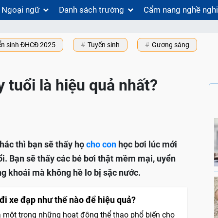
Ngoại ngữ
Danh sách trường
Cẩm nang nghề ngh
ển sinh ĐHCĐ 2025
Tuyến sinh
Gương sáng
 tuổi là hiệu quả nhất?
hác thì bạn sẽ thấy họ
cho con
học bơi lúc mới
uổi. Bạn sẽ thấy các bé bơi thật mềm mại, uyển
ng khoái mà không hề lo bị sặc nước.
 đi xe đạp như thế nào để hiệu quả?
à một trong những hoạt động thể thao phổ biến cho