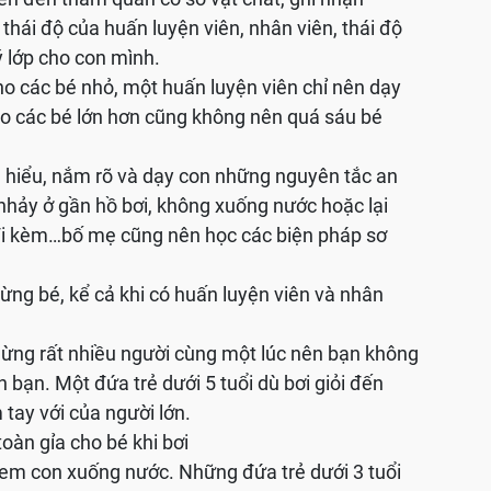
thái độ của huấn luyện viên, nhân viên, thái độ
 lớp cho con mình.
cho các bé nhỏ, một huấn luyện viên chỉ nên dạy
ho các bé lớn hơn cũng không nên quá sáu bé
 Tìm hiểu, nắm rõ và dạy con những nguyên tắc an
hảy ở gần hồ bơi, không xuống nước hoặc lại
 đi kèm…bố mẹ cũng nên học các biện pháp sơ
ừng bé, kể cả khi có huấn luyện viên và nhân
hừng rất nhiều người cùng một lúc nên bạn không
 bạn. Một đứa trẻ dưới 5 tuổi dù bơi giỏi đến
 tay với của người lớn.
oàn gỉa cho bé khi bơi
 đem con xuống nước. Những đứa trẻ dưới 3 tuổi