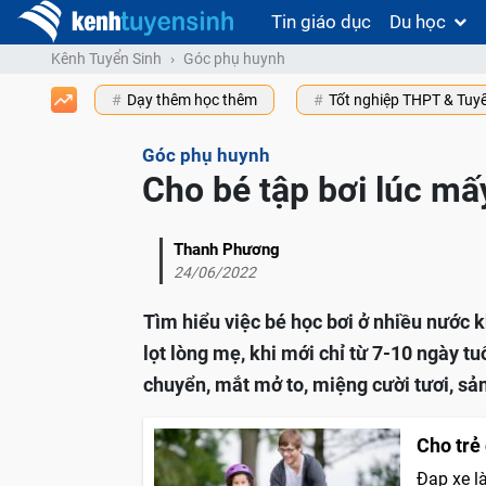
Tin giáo dục
Du học
Kênh Tuyển Sinh
Góc phụ huynh
Dạy thêm học thêm
Tốt nghiệp THPT & Tuy
Góc phụ huynh
Cho bé tập bơi lúc mấy
Thanh Phương
24/06/2022
Tìm hiểu việc bé học bơi ở nhiều nước k
lọt lòng mẹ, khi mới chỉ từ 7-10 ngày t
chuyển, mắt mở to, miệng cười tươi, sả
Cho trẻ
Đạp xe l