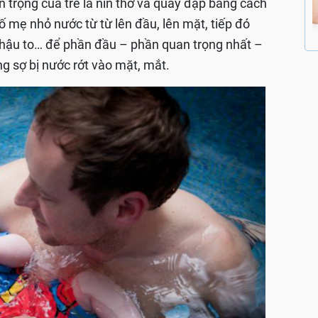
n trọng của trẻ là nín thở và quẫy đạp bằng cách
bố mẹ nhỏ nước từ từ lên đầu, lên mặt, tiếp đó
 chậu to… để phần đầu – phần quan trọng nhất –
ng sợ bị nước rớt vào mặt, mắt.