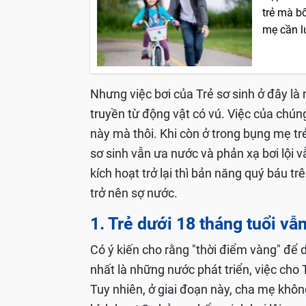
trẻ mà b
mẹ cần lư
Nhưng việc bơi của Trẻ sơ sinh ở đây là
truyền từ động vật có vú. Việc của chúng 
này mà thôi. Khi còn ở trong bụng mẹ trẻ
sơ sinh vẫn ưa nước và phản xạ bơi lội v
kích hoạt trở lại thì bản năng quý báu t
trở nên sợ nước.
1. Trẻ dưới 18 tháng tuổi vẫn
Có ý kiến cho rằng "thời điểm vàng" để dạ
nhất là những nước phát triển, việc cho T
Tuy nhiên, ở giai đoạn này, cha mẹ không