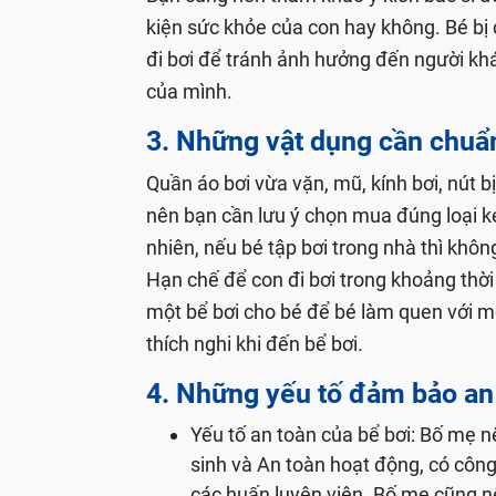
kiện sức khỏe của con hay không. Bé bị
đi bơi để tránh ảnh hưởng đến người kh
của mình.
3. Những vật dụng cần chuẩn
Quần áo bơi vừa vặn, mũ, kính bơi, nút b
nên bạn cần lưu ý chọn mua đúng loại k
nhiên, nếu bé tập bơi trong nhà thì k
Hạn chế để con đi bơi trong khoảng thời g
một bể bơi cho bé để bé làm quen với m
thích nghi khi đến bể bơi.
4. Những yếu tố đảm bảo an
Yếu tố an toàn của bể bơi: Bố me
sinh và An toàn hoạt động, có công 
các huấn luyện viên. Bố mẹ cũng