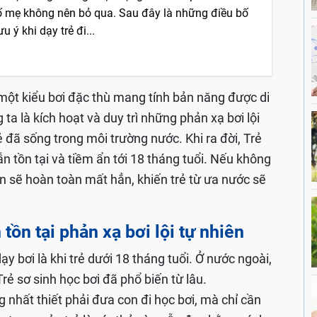
ố mẹ không nên bỏ qua. Sau đây là những điều bố
u ý khi dạy trẻ đi...
 một kiểu bơi đặc thù mang tính bản năng được di
ta là kích hoạt và duy trì những phản xạ bơi lội
 đã sống trong môi trường nước. Khi ra đời, Trẻ
ẫn tồn tại và tiềm ẩn tới 18 tháng tuổi. Nếu không
rên sẽ hoàn toàn mất hẳn, khiến trẻ từ ưa nước sẽ
 tồn tại phản xạ bơi lội tự nhiên
y bơi là khi trẻ dưới 18 tháng tuổi. Ở nước ngoài,
rẻ sơ sinh học bơi đã phổ biến từ lâu.
 nhất thiết phải đưa con đi học bơi, mà chỉ cần