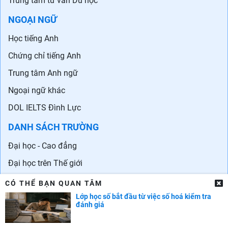
Trung tâm tư vấn Du học
NGOẠI NGỮ
Học tiếng Anh
Chứng chỉ tiếng Anh
Trung tâm Anh ngữ
Ngoại ngữ khác
DOL IELTS Đình Lực
DANH SÁCH TRƯỜNG
Đại học - Cao đẳng
Đại học trên Thế giới
Danh sách trường quốc tế ở Hà Nội
CÓ THỂ BẠN QUAN TÂM
Lớp học số bắt đầu từ việc số hoá kiểm tra
Danh sách các trường quốc tế tại TPHCM
đánh giá
CẨM NANG NGHỀ NGHIỆP