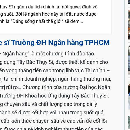
hụy Sĩ ngành du lịch chính là một quyết định vô
g suốt. Bởi lẽ ngành học này tại đất nước được
h là “Đáng sống nhất thế giới” sẽ đem...
hạc sĩ Trường ĐH Ngân hàng TPHCM
 Ngân hàng” là một chương trình đào tạo
 dụng Tây Bắc Thụy Sĩ, được thiết kế dành cho
ển vọng thăng tiến cao trong lĩnh vực Tài chính –
h, tài chính doanh nghiệp, ngân hàng thương mại,
 trị rủi ro… Chương trình của trường Đại học Ngân
 Trường ĐH Khoa học Ứng dụng Tây Bắc Thụy Sĩ.
g chuyên sâu và chất lượng cao trong cả lý
 hành sẽ được kết hợp với nhau trong suốt quá
 cấp kiến thức chuyên sâu về các vấn đề cốt lõi
n được chia sẻ kinh nghiệm thực tiễn của các