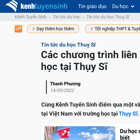
Tin giáo dục
Du học
Kênh Tuyển Sinh
Tin tức du học
Tin tức du học Thuỵ Sĩ
Dạy thêm học thêm
Tốt nghiệp THPT & Tuy
Tin tức du học Thuỵ Sĩ
Các chương trình liên 
học tại Thụy Sĩ
Thanh Phương
14/05/2022
Cùng Kênh Tuyển Sinh điểm qua một vài 
tại Việt Nam với trường học tại
Thụy Sĩ
.
Du học 
biết