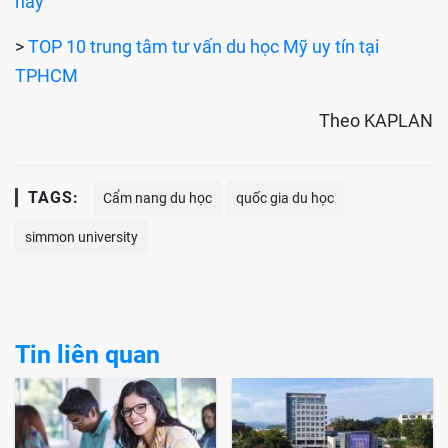
nay
>
TOP 10 trung tâm tư vấn du học Mỹ uy tín tại
TPHCM
Theo KAPLAN
TAGS:
Cẩm nang du học
quốc gia du học
simmon university
Tin liên quan