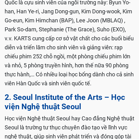
Quốc là cựu sinh viên của ngôi trường này: Byun Yo-
han, Han Ye-ri, Jang Dong-gun, Kim Dong-wook, Kim
Go-eun, Kim Himchan (BAP), Lee Joon (MBLAQ) ,
Park So-dam, Stephanie (The Grace), Suho (EXO),
v.v. KARTS cung cấp cơ sở vật chất cho các buổi biểu
diễn và triển lãm cho sinh viên và giảng viên: rạp
chiếu phim 252 chỗ ngồi, một phòng chiếu phim lớn
và nhỏ, 5 phòng truyền hình, hơn thế nữa 90 phòng
thực hành,… Có nhiều loại học bổng dành cho cả sinh
viên Hàn Quốc và sinh viên quốc tế.
2. Seoul Institute of the Arts – Học
viện Nghệ thuật Seoul
Học viện Nghệ thuật Seoul hay Cao đẳng Nghệ thuật
Seoul là trường tư thục chuyên đào tạo về lĩnh vực
nghệ thuật, giúp sinh viên phát triển và đóng góp tài