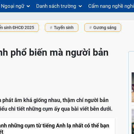
Ngoại ngữ
Danh sách trường
Cẩm nang nghề ngh
ển sinh ĐHCĐ 2025
Tuyến sinh
Gương sáng
nh phổ biến mà người bản
h phát âm khá giống nhau, thậm chí người bản
ểu chi tiết những cụm ấy qua bài viết bên dưới.
nh những cụm từ tiếng Anh lạ nhất có thể bạn
ết