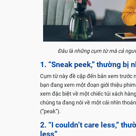
Đâu là những cụm từ mà cả ngườ
1. “Sneak peek,” thường bị
Cụm từ này đề cập đến bản xem trước n
bạn đang xem một đoạn giới thiệu phim
xem đặc biệt về một chiếc túi xách hàn
chúng ta đang nói về một cái nhìn thoán
(“peak”).
2. “I couldn’t care less,” th
less”