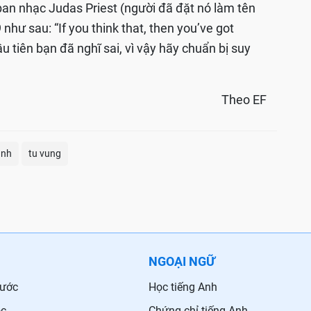
n nhạc Judas Priest (người đã đặt nó làm tên
 như sau: “If you think that, then you’ve got
u tiên bạn đã nghĩ sai, vì vậy hãy chuẩn bị suy
Theo EF
anh
tu vung
NGOẠI NGỮ
nước
Học tiếng Anh
ọc
Chứng chỉ tiếng Anh