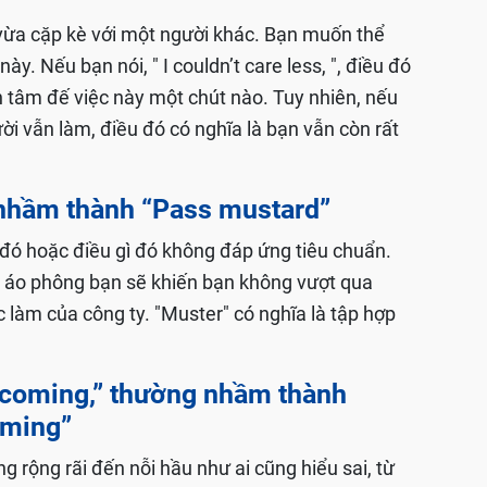
vừa cặp kè với một người khác. Bạn muốn thể
y. Nếu bạn nói, " I couldn’t care less, ", điều đó
n tâm đế việc này một chút nào. Tuy nhiên, nếu
ười vẫn làm, điều đó có nghĩa là bạn vẫn còn rất
 nhầm thành “Pass mustard”
 đó hoặc điều gì đó không đáp ứng tiêu chuẩn.
c áo phông bạn sẽ khiến bạn không vượt qua
làm của công ty. "Muster" có nghĩa là tập hợp
k coming,” thường nhầm thành
oming”
 rộng rãi đến nỗi hầu như ai cũng hiểu sai, từ