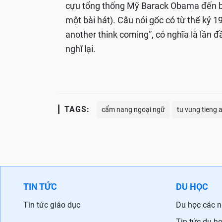
cựu tổng thống Mỹ Barack Obama đến ba
một bài hát). Câu nói gốc có từ thế kỷ 19
another think coming”, có nghĩa là lần đầ
nghĩ lại.
TAGS:
cẩm nang ngoại ngữ
tu vung tieng 
TIN TỨC
DU HỌC
Tin tức giáo dục
Du học các 
Tin tức du h