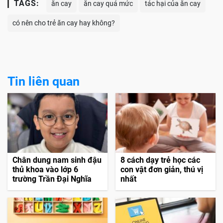
TAGS:
ăn cay
ăn cay quá mức
tác hại của ăn cay
có nên cho trẻ ăn cay hay không?
Tin liên quan
Chân dung nam sinh đậu
8 cách dạy trẻ học các
thủ khoa vào lớp 6
con vật đơn giản, thú vị
trường Trần Đại Nghĩa
nhất