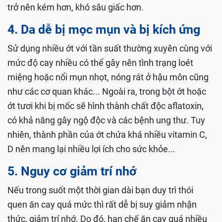
trở nên kém hơn, khó sâu giấc hơn.
4. Da dễ bị mọc mụn và bị kích ứng
Sử dụng nhiều ớt với tần suất thường xuyên cùng với
mức độ cay nhiều có thể gây nên tình trạng loét
miệng hoặc nổi mụn nhọt, nóng rát ở hậu môn cũng
như các cơ quan khác... Ngoài ra, trong bột ớt hoặc
ớt tươi khi bị mốc sẽ hình thành chất độc aflatoxin,
có khả năng gây ngộ độc và các bệnh ung thư. Tuy
nhiên, thành phần của ớt chứa khá nhiều vitamin C,
D nên mang lại nhiều lợi ích cho sức khỏe...
5. Nguy cơ giảm trí nhớ
Nếu trong suốt một thời gian dài bạn duy trì thói
quen ăn cay quá mức thì rất dễ bị suy giảm nhận
thức, giảm trí nhớ. Do đó, hạn chế ăn cay quá nhiều