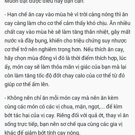
Muốn đạt được điều này bạn cần:
- Hạn chế ăn cay vào mùa hè vì trời càng nóng thì ăn
cay càng làm cho cơ thể cảm thấy khó chịu. Ăn nhiều
chất cay vào mùa hè sẽ làm tăng thân nhiệt, gây mất
nước và đầy bụng, khiến cho triệu chứng suy nhược
cơ thể trở nên nghiêm trọng hơn. Nếu thích ăn cay,
hãy chọn mùa đông vì đó là thời điểm thích hợp, lúc
ấy, món cay sẽ làm thỏa mãn vị giác của bạn mà lại
còn làm tăng tốc độ đốt chay calo của cơ thể từ đó
giúp cơ thể ấm lên.
- Không nên chỉ ăn mỗi món cay mà nên ăn kèm
cùng các món có các vị chua, mặn, ngọt,... để kìm
bớt tác hại của vị cay. Riêng đối với quả ớt, thay vì ăn
sống trực tiếp, bạn nên sơ chế qua cùng các gia vị
khác để giảm bớt tính cay nóng.