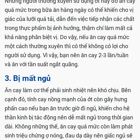
Những người thường xuyên sử dụng ớt hay đồ ăn cay
quá mức trong bữa ăn hàng ngày có thể khiến cho vị
giác của lưỡi quá tải, dẫn đến việc tiếp nhận các chất
trong thực phẩm bị ảnh hưởng, thậm chí làm mất cả
khả năng phân biệt vị. Do vậy, nếu ăn cay quá mức
một cách thường xuyên thì có thể không có lợi cho
người sử dụng. Vì vậy, bạn nên ăn cay 2-3 lần/tuần
và ăn với tần suất ngắt quãng.
3. Bị mất ngủ
Ăn cay làm cơ thể phải sinh nhiệt nên khó chịu. Bên
cạnh đó, tính cay nồng mạnh của ớt còn gây hưng
phấn cao nếu bạn ăn trước giờ đi ngủ, khiến cho hệ
thần kinh bị tác động nên dễ mất ngủ trong thời gian
dài. Không những thế, ăn cay quá mức còn làm phát
sinh triệu chứng ợ nóng, đau dạ dày nên giấc ngủ sẽ