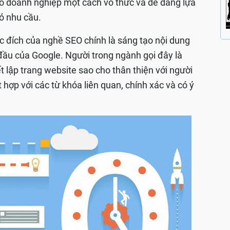
vào doanh nghiệp một cách vô thức và dễ dàng lựa
ó nhu cầu.
ục đích của nghề SEO chính là sáng tạo nội dung
g đầu của Google. Người trong ngành gọi đây là
ết lập trang website sao cho thân thiện với người
 hợp với các từ khóa liên quan, chính xác và có ý