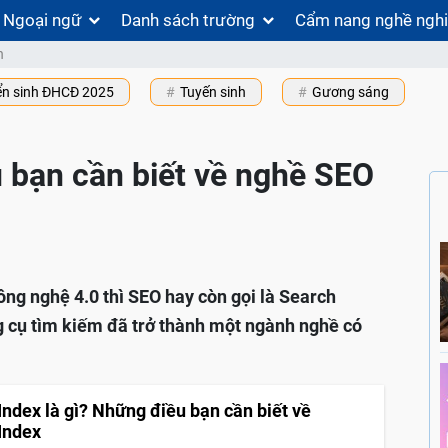
Ngoại ngữ
Danh sách trường
Cẩm nang nghề ngh
n
ển sinh ĐHCĐ 2025
Tuyến sinh
Gương sáng
 bạn cần biết về nghề SEO
ông nghệ 4.0 thì SEO hay còn gọi là Search
g cụ tìm kiếm đã trở thành một ngành nghề có
Index là gì? Những điều bạn cần biết về
Index