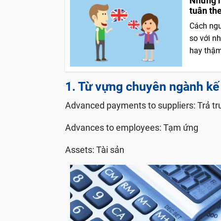
Những n
tuân th
Cách ngư
so với n
hay thậm 
1. Từ vựng chuyên ngành kế
Advanced payments to suppliers: Trả tr
Advances to employees: Tạm ứng
Assets: Tài sản