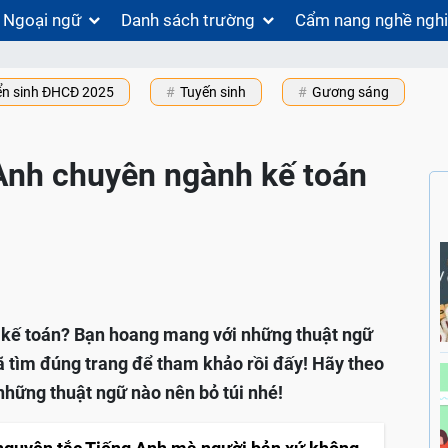
Ngoại ngữ
Danh sách trường
Cẩm nang nghề ngh
ển sinh ĐHCĐ 2025
Tuyến sinh
Gương sáng
Anh chuyên ngành kế toán
 kế toán? Bạn hoang mang với những thuật ngữ
 tìm đúng trang để tham khảo rồi đấy! Hãy theo
những thuật ngữ nào nên bỏ túi nhé!