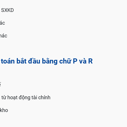
ng SXKD
hác
khác
toán bắt đầu bằng chữ P và R
ế
n từ hoạt động tài chính
 kho