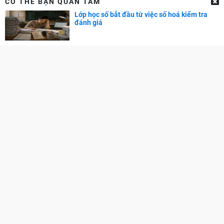
CÓ THỂ BẠN QUAN TÂM
Tuyển dụng
Lớp học số bắt đầu từ việc số hoá kiểm tra
đánh giá
GÓC PHỤ HUYNH
Cẩm nang dạy trẻ
TRA CỨU ĐIỂM
Điểm chuẩn Đại học
Điểm thi THPT
Điểm chuẩn lớp 10
Liên hệ quảng cáo: 0829.689.869
Email:
kenhtuyensinh.ads@gmail.com
Giấy phép mạng xã hội số 355/GP-BTTTT do Bộ TTTT cấp.