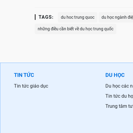
TAGS:
du hoc trung quoc
du học ngành đi
những điều cần biết về du học trung quốc
TIN TỨC
DU HỌC
Tin tức giáo dục
Du học các 
Tin tức du h
Trung tâm tư