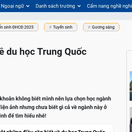
Ngoại ngữ
Danh sách trường
Cẩm nang nghề ngh
ển sinh ĐHCĐ 2025
Tuyến sinh
Gương sáng
về du học Trung Quốc
khoăn không biết mình nên lựa chọn học ngành
iện ảnh nhưng chưa biết gì cả về ngành này ở
nh để tìm hiểu nhé!