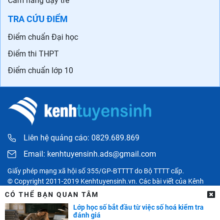
Cẩm nang dạy trẻ
TRA CỨU ĐIỂM
Điểm chuẩn Đại học
Điểm thi THPT
Điểm chuẩn lớp 10
Liên hệ quảng cáo: 0829.689.869
Email:
kenhtuyensinh.ads@gmail.com
Giấy phép mạng xã hội số 355/GP-BTTTT do Bộ TTTT cấp.
© Copyright 2011-2019 Kenhtuyensinh.vn. Các bài viết của Kênh
tuyển sinh chỉ có tính chất tham khảo, được tổng hợp từ các nguồn
CÓ THỂ BẠN QUAN TÂM
uy tín khác và bản quyền thuộc về các đối tác. Mọi thông tin liên
Lớp học số bắt đầu từ việc số hoá kiểm tra
quan người đọc có thể liên hệ trực tiếp đến các cơ quan, tổ chức
đánh giá