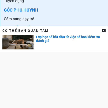
Danh sách trường quốc tế ở Hà Nội
Danh sách các trường quốc tế tại TPHCM
CẨM NANG NGHỀ NGHIỆP
Chọn ngành - Chọn nghề
CÓ THỂ BẠN QUAN TÂM
Phát triển bản thân
Lớp học số bắt đầu từ việc số hoá kiểm tra
đánh giá
Phát triển sự nghiệp
Tuyển dụng
GÓC PHỤ HUYNH
Cẩm nang dạy trẻ
TRA CỨU ĐIỂM
Điểm chuẩn Đại học
Điểm thi THPT
Điểm chuẩn lớp 10