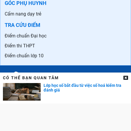
GÓC PHỤ HUYNH
Cẩm nang dạy trẻ
TRA CỨU ĐIỂM
Điểm chuẩn Đại học
Điểm thi THPT
Điểm chuẩn lớp 10
CÓ THỂ BẠN QUAN TÂM
Lớp học số bắt đầu từ việc số hoá kiểm tra
đánh giá
Liên hệ quảng cáo: 0829.689.869
Email:
kenhtuyensinh.ads@gmail.com
Giấy phép mạng xã hội số 355/GP-BTTTT do Bộ TTTT cấp.
© Copyright 2011-2019 Kenhtuyensinh.vn. Các bài viết của Kênh
tuyển sinh chỉ có tính chất tham khảo, được tổng hợp từ các nguồn