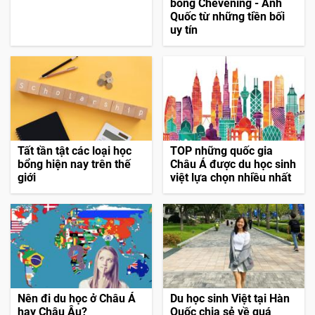
bổng Chevening - Anh
Quốc từ những tiền bối
uy tín
Tất tần tật các loại học
TOP những quốc gia
bổng hiện nay trên thế
Châu Á được du học sinh
giới
việt lựa chọn nhiều nhất
Nên đi du học ở Châu Á
Du học sinh Việt tại Hàn
hay Châu Âu?
Quốc chia sẻ về quá