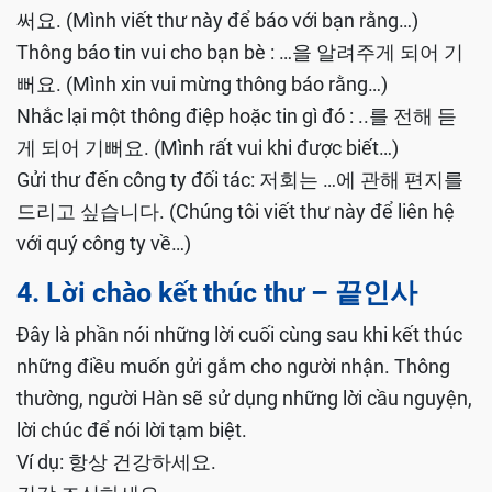
써요. (Mình viết thư này để báo với bạn rằng…)
Thông báo tin vui cho bạn bè : …을 알려주게 되어 기
뻐요. (Mình xin vui mừng thông báo rằng…)
Nhắc lại một thông điệp hoặc tin gì đó : ..를 전해 듣
게 되어 기뻐요. (Mình rất vui khi được biết…)
Gửi thư đến công ty đối tác: 저회는 …에 관해 편지를
드리고 싶습니다. (Chúng tôi viết thư này để liên hệ
với quý công ty về…)
4. Lời chào kết thúc thư – 끝인사
Đây là phần nói những lời cuối cùng sau khi kết thúc
những điều muốn gửi gắm cho người nhận. Thông
thường, người Hàn sẽ sử dụng những lời cầu nguyện,
lời chúc để nói lời tạm biệt.
Ví dụ: 항상 건강하세요.