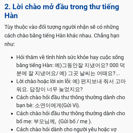
2. Lời chào mở đầu trong thư tiếng
Hàn
Tùy thuộc vào đối tượng người nhận sẽ có những
cách chào bằng tiếng Hàn khác nhau. Chẳng hạn
như:
Hỏi thăm về tình hình sức khỏe hay cuộc sống
bằng tiếng Hàn: 예)그동안잘 지냈어요? 000 덕
분에 잘 지냈어요/ 예) 그곳 날씨는 어때요?...
Lời chào hoặc lời xin lỗi: 예) 편지보내 줘서 고마
워요. 답장이 너무 늦었지요?
Cách chào hỏi đầu thư thông thường dành cho
bạn bè: 소연이에게(Gửi Vi).
Cách chào hỏi đầu thư thông thường dành cho
bố mẹ: 부모님께, (Gửi bố / mẹ ).
Cách chào hỏi dành cho người yêu hoặc vợ