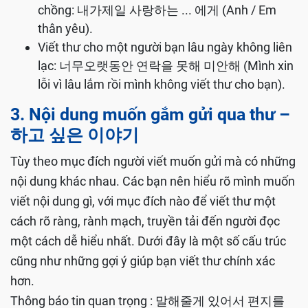
chồng: 내가제일 사랑하는 ... 에게 (Anh / Em
thân yêu).
Viết thư cho một người bạn lâu ngày không liên
lạc: 너무오랫동안 연락을 못해 미안해 (Mình xin
lỗi vì lâu lắm rồi mình không viết thư cho bạn).
3
.
Nội dung muốn gắm gửi qua thư –
하고 싶은 이야기
Tùy theo mục đích người viết muốn gửi mà có những
nội dung khác nhau. Các bạn nên hiểu rõ mình muốn
viết nội dung gì, với mục đích nào để viết thư một
cách rõ ràng, rành mạch, truyền tải đến người đọc
một cách dễ hiểu nhất. Dưới đây là một số cấu trúc
cũng như những gợi ý giúp bạn viết thư chính xác
hơn.
Thông báo tin quan trọng : 말해줄게 있어서 편지를