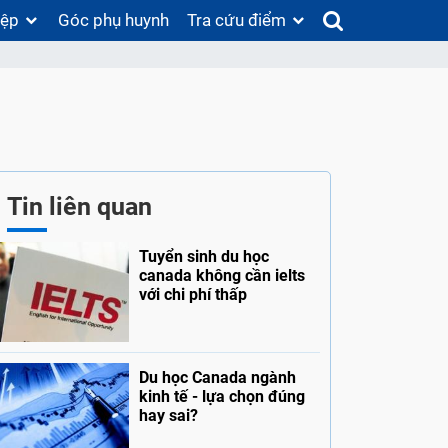
iệp
Góc phụ huynh
Tra cứu điểm
Tin liên quan
Tuyển sinh du học
canada không cần ielts
với chi phí thấp
Du học Canada ngành
kinh tế - lựa chọn đúng
hay sai?