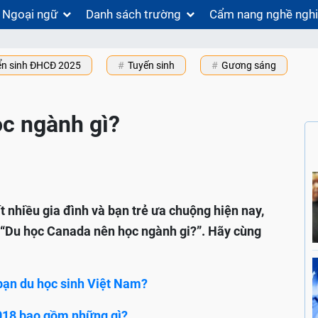
Ngoại ngữ
Danh sách trường
Cẩm nang nghề ngh
ển sinh ĐHCĐ 2025
Tuyến sinh
Gương sáng
c ngành gì?
nhiều gia đình và bạn trẻ ưa chuộng hiện nay,
 “Du học Canada nên học ngành gi?”. Hãy cùng
bạn du học sinh Việt Nam?
2018 bao gồm những gì?