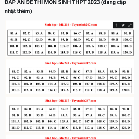
ĐÁP ÁN ĐỀ THI MÔN SINH THPT 2023 (đang cập
nhật thêm)