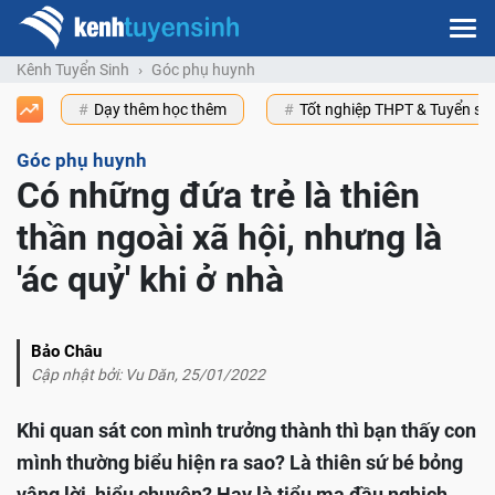
Kênh Tuyển Sinh
Góc phụ huynh
Dạy thêm học thêm
Tốt nghiệp THPT & Tuyển s
Góc phụ huynh
Có những đứa trẻ là thiên
thần ngoài xã hội, nhưng là
'ác quỷ' khi ở nhà
Bảo Châu
Cập nhật bởi: Vu Dăn, 25/01/2022
Khi quan sát con mình trưởng thành thì bạn thấy con
mình thường biểu hiện ra sao? Là thiên sứ bé bỏng
vâng lời, hiểu chuyện? Hay là tiểu ma đầu nghịch