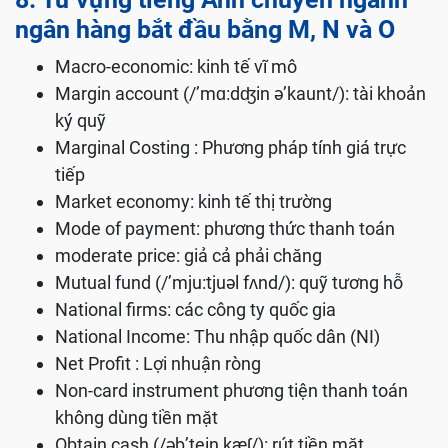
ngân hàng bắt đầu bằng M, N và O
Macro-economic: kinh tế vĩ mô
Margin account (/’mɑ:dʤin ə’kaunt/): tài khoản
ký quỹ
Marginal Costing : Phương pháp tính giá trực
tiếp
Market economy: kinh tế thị trường
Mode of payment: phương thức thanh toán
moderate price: giả cả phải chăng
Mutual fund (/’mju:tjuəl fʌnd/): quỹ tương hỗ
National firms: các công ty quốc gia
National Income: Thu nhập quốc dân (NI)
Net Profit : Lợi nhuận ròng
Non-card instrument phương tiện thanh toán
không dùng tiền mặt
Obtain cash (/əb’tein kæʃ/): rút tiền mặt