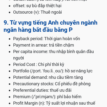
offset: sự bù đắp thiệt hại
Outsource (v): Thuê ngoài
9. Từ vựng tiếng Anh chuyên ngành
ngân hàng bắt đầu bằng P
Payback period: Thời gian hoàn vốn
Payment in arrear: trả tiền chậm
Per capita income: thu nhập bình quân đầu
người
Period Cost : Chi phí thời kỳ
Portfolio (/pɔrt.ˈfoʊ.li.ˌoʊ/): hồ sơ năng lực
Potential demand: nhu cầu tiềm tàng
Precautionary stocks: Cổ phiếu đề phòng
Preferential duties: thuế ưu đãi
Premium (/’pri:mjəm/): phí bảo hiểm
Profit Margin (n): Tỷ suất lợi nhuận sau thuế