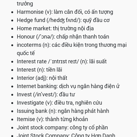
trưởng
Harmonise (v): làm cân đối, có ấn tượng
Hedge fund (/hedʤ fʌnd/): quỹ đầu cơ
Home market: thị trường nội địa
Honour (/’ɔnə/): chấp nhận thanh toán
incoterms (n): các điều kiện trong thương mại
quốc tế
Interest rate /ˈɪntrɪst reɪt/ (n): lãi suất
Interest (n): tiền lãi
Interior (adj): nội thất
Internet banking: dịch vụ ngân hàng điện ử
Invest (/in’vest/): đầu tư
Investigate (v): điều tra, nghiên cứu
Issuing bank (n): ngân hàng phát hành
Itemise (v): thành từng khoản
Joint stock company: công ty cổ phần
Joint Stock Company: Công ty Hợp Danh