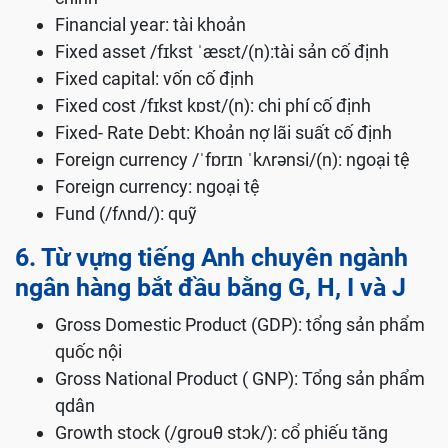
Financial year: tài khoản
Fixed asset /fɪkst ˈæsɛt/(n):tài sản cố định
Fixed capital: vốn cố định
Fixed cost /fɪkst kɒst/(n): chi phí cố định
Fixed- Rate Debt: Khoản nợ lãi suất cố định
Foreign currency /ˈfɒrɪn ˈkʌrənsi/(n): ngoại tệ
Foreign currency: ngoại tệ
Fund (/fʌnd/): quỹ
6. Từ vựng tiếng Anh chuyên ngành
ngân hàng bắt đầu bằng G, H, I và J
Gross Domestic Product (GDP): tổng sản phẩm
quốc nội
Gross National Product ( GNP): Tổng sản phẩm
qdân
Growth stock (/grouθ stɔk/): cổ phiếu tăng