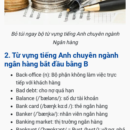
Bỏ túi ngay bộ từ vựng tiếng Anh chuyên ngành
Ngân hàng
2. Từ vựng tiếng Anh chuyên ngành
ngân hàng bắt đầu bằng B
Back-office (n): Bộ phận không làm việc trực
tiếp với khách hàng
Bad debt: cho nợ quá hạn
Balance (/’bæləns/): số dư tài khoản
Bank card (/bæɳk kɑ:d /): thẻ ngân hàng
Banker (/’bæɳkə/): nhân viên ngân hàng
Banking market: thị trường ngân hàng
Bankrupt (/’bæɳkrəpt/ = Bust /bʌst/): vỡ nợ, phá