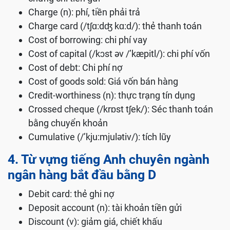
Charge (n): phí, tiền phải trả
Charge card (/tʃɑ:dʤ kɑ:d/): thẻ thanh toán
Cost of borrowing: chi phí vay
Cost of capital (/kɔst əv /’kæpitl/): chi phí vốn
Cost of debt: Chi phí nợ
Cost of goods sold: Giá vốn bán hàng
Credit-worthiness (n): thực trạng tín dụng
Crossed cheque (/krɒst tʃek/): Séc thanh toán
bằng chuyển khoản
Cumulative (/’kju:mjulətiv/): tích lũy
4. Từ vựng tiếng Anh chuyên ngành
ngân hàng bắt đầu bằng D
Debit card: thẻ ghi nợ
Deposit account (n): tài khoản tiền gửi
Discount (v): giảm giá, chiết khấu