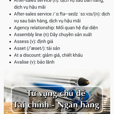
After-sales service (n): dịch vụ sau bán hàng,
dịch vụ hậu mãi
After-sales service /ˈɑːftə–seɪlz ˈsɜːvɪs/(n): dịch
vụ sau bán hàng, dịch vụ hậu mãi
Agency relationship: Mối quan hệ đại diện
Assembly line (n) Dây chuyền sản xuất
Assess (v): định giá
Asset (/’æset/): tài sản
At a discount: giảm giá, chiết khấu
Avalise (v): bảo lãnh