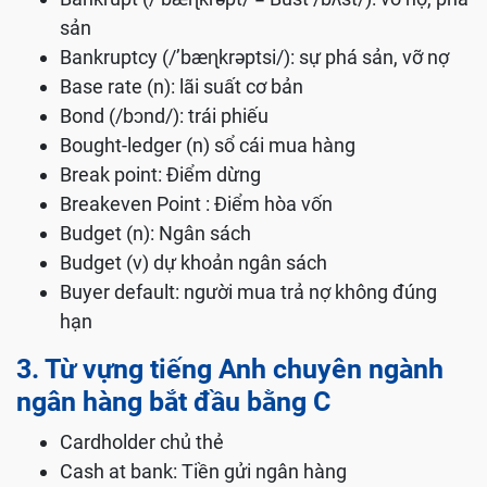
sản
Bankruptcy (/’bæɳkrəptsi/): sự phá sản, vỡ nợ
Base rate (n): lãi suất cơ bản
Bond (/bɔnd/): trái phiếu
Bought-ledger (n) sổ cái mua hàng
Break point: Điểm dừng
Breakeven Point : Điểm hòa vốn
Budget (n): Ngân sách
Budget (v) dự khoản ngân sách
Buyer default: người mua trả nợ không đúng
hạn
3. Từ vựng tiếng Anh chuyên ngành
ngân hàng bắt đầu bằng C
Cardholder chủ thẻ
Cash at bank: Tiền gửi ngân hàng