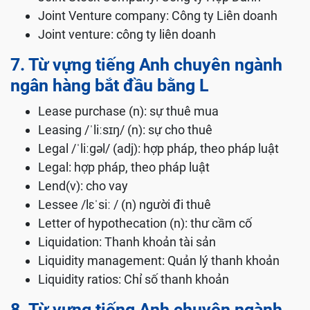
Joint Venture company: Công ty Liên doanh
Joint venture: công ty liên doanh
7. Từ vựng tiếng Anh chuyên ngành
ngân hàng bắt đầu bằng L
Lease purchase (n): sự thuê mua
Leasing /ˈliːsɪŋ/ (n): sự cho thuê
Legal /ˈliːgəl/ (adj): hợp pháp, theo pháp luật
Legal: hợp pháp, theo pháp luật
Lend(v): cho vay
Lessee /lɛˈsiː / (n) người đi thuê
Letter of hypothecation (n): thư cầm cố
Liquidation: Thanh khoản tài sản
Liquidity management: Quản lý thanh khoản
Liquidity ratios: Chỉ số thanh khoản
8. Từ vựng tiếng Anh chuyên ngành