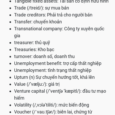
Tangible fixed assets: Tài sản cố định hữu hình
Trade (/treid/): sự mua bán
Trade creditors: Phải trả cho người bán
Transfer: chuyển khoản
Transnational company: Công ty xuyên quốc
gia
treasurer: thủ quỹ
Treasuries: Kho bạc
turnover: doanh số, doanh thu
Unemployment benefit: trợ cấp thất nghiệp
Unemployment: tình trạng thất nghiệp
Upturn (n) Sự chuyển hướng tốt, khá lên
Value (/’vælju:/): giá trị
Venture capital (/’ventʃə ‘kæpitl/): đầu tư mạo
hiểm
Volatility (/,vɔlə’tiliti/): mức biến động
Voucher (/ˈvaʊ.tʃər/): biên lai, chứng từ