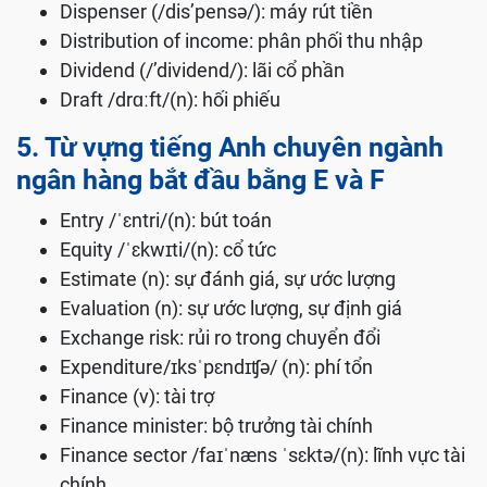
Dispenser (/dis’pensə/): máy rút tiền
Distribution of income: phân phối thu nhập
Dividend (/’dividend/): lãi cổ phần
Draft /drɑːft/(n): hối phiếu
5. Từ vựng tiếng Anh chuyên ngành
ngân hàng bắt đầu bằng E và F
Entry /ˈɛntri/(n): bút toán
Equity /ˈɛkwɪti/(n): cổ tức
Estimate (n): sự đánh giá, sự ước lượng
Evaluation (n): sự ước lượng, sự định giá
Exchange risk: rủi ro trong chuyển đổi
Expenditure/ɪksˈpɛndɪʧə/ (n): phí tổn
Finance (v): tài trợ
Finance minister: bộ trưởng tài chính
Finance sector /faɪˈnæns ˈsɛktə/(n): lĩnh vực tài
chính