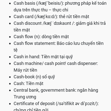
Cash basis (/kæʃ ‘beisis/): phương pháp kế toán
dựa trên thực thu – thực chi
Cash card (/kæʃ kɑ:d/): thẻ rút tiền mặt
Cash discount /kæʃ ˈdɪskaʊnt /: giảm giá khi trả
tiền mặt
Cash flow (n): dòng tiền mặt
Cash flow statement: Báo cáo lưu chuyển tiền
tệ
Cash in hand: Tiền mặt tại quỹ
Cash machine/ cash point! cash dispenser:
Máy rút tiền
Cash-book (n) sổ quỹ
Cash: Tiền mặt
Central bank, government bank: ngân hàng
Trung ương
Certificate of deposit (/sə’tifikit əv di’pɔzit/):
chứng chỉ tiền gửi