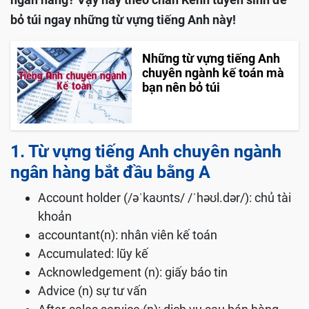
bỏ túi ngay những từ vựng tiếng Anh này!
Những từ vựng tiếng Anh
chuyên ngành kế toán mà
bạn nên bỏ túi
1. Từ vựng tiếng Anh chuyên ngành
ngân hàng bắt đầu bằng A
Account holder (/əˈkaʊnts/ /ˈhəʊl.dər/): chủ tài
khoản
accountant(n): nhân viên kế toán
Accumulated: lũy kế
Acknowledgement (n): giấy báo tin
Advice (n) sự tư vấn