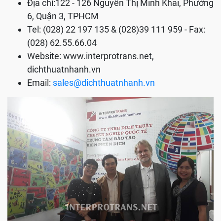
Địa chỉ:122 - 126 Nguyễn Thị Minh Khai, Phường
6, Quận 3, TPHCM
Tel: (028) 22 197 135 & (028)39 111 959 - Fax:
(028) 62.55.66.04
Website: www.interprotrans.net,
dichthuatnhanh.vn
Email:
sales@dichthuatnhanh.vn