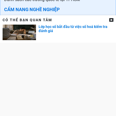
CẨM NANG NGHỀ NGHIỆP
Chọn ngành - Chọn nghề
CÓ THỂ BẠN QUAN TÂM
Lớp học số bắt đầu từ việc số hoá kiểm tra
Phát triển bản thân
đánh giá
Phát triển sự nghiệp
Tuyển dụng
GÓC PHỤ HUYNH
Cẩm nang dạy trẻ
TRA CỨU ĐIỂM
Điểm chuẩn Đại học
Điểm thi THPT
Điểm chuẩn lớp 10