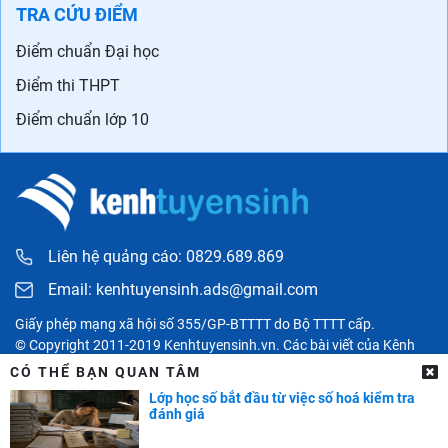
TRA CỨU ĐIỂM
Điểm chuẩn Đại học
Điểm thi THPT
Điểm chuẩn lớp 10
Liên hệ quảng cáo: 0829.689.869
Email:
kenhtuyensinh.ads@gmail.com
Giấy phép mạng xã hội số 355/GP-BTTTT do Bộ TTTT cấp.
© Copyright 2011-2019 Kenhtuyensinh.vn. Các bài viết của Kênh
tuyển sinh chỉ có tính chất tham khảo, được tổng hợp từ các nguồn
CÓ THỂ BẠN QUAN TÂM
uy tín khác và bản quyền thuộc về các đối tác. Mọi thông tin liên
Lớp học số bắt đầu từ việc số hoá kiểm tra
quan người đọc có thể liên hệ trực tiếp đến các cơ quan, tổ chức
đánh giá
hoặc cá nhân được đề cập trong bài viết.