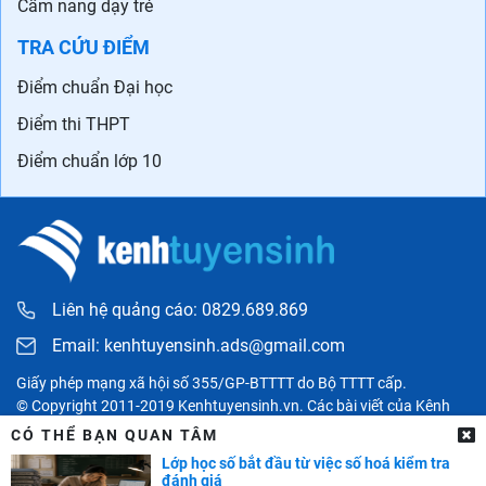
Cẩm nang dạy trẻ
TRA CỨU ĐIỂM
Điểm chuẩn Đại học
Điểm thi THPT
Điểm chuẩn lớp 10
Liên hệ quảng cáo: 0829.689.869
Email:
kenhtuyensinh.ads@gmail.com
Giấy phép mạng xã hội số 355/GP-BTTTT do Bộ TTTT cấp.
© Copyright 2011-2019 Kenhtuyensinh.vn. Các bài viết của Kênh
tuyển sinh chỉ có tính chất tham khảo, được tổng hợp từ các nguồn
CÓ THỂ BẠN QUAN TÂM
uy tín khác và bản quyền thuộc về các đối tác. Mọi thông tin liên
Lớp học số bắt đầu từ việc số hoá kiểm tra
quan người đọc có thể liên hệ trực tiếp đến các cơ quan, tổ chức
đánh giá