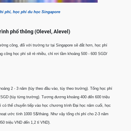
i phí, học phí du học Singapore
ình phổ thông (Olevel, Alevel)
ờng công, đối với trường tư tại Singapore sẽ đắt hơn, học phí
g công học phí sẽ rẻ nhiều, chỉ rơi tầm khoảng 500 - 600 SGD/
oảng 2 - 3 năm (tùy theo đầu vào, tùy theo trường). Tổng học phí
 SGD (tùy từng trường). Tương đương khoảng 400 đến 600 triệu
 có thể chuyển tiếp vào học chương trình Đại học năm cuối, học
 hoạt ước tính 1000 S$/tháng. Như vậy tổng chi phí cho 2-3 năm
0 triệu VND đến 1,2 tỉ VND).