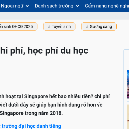
Ngoại ngữ
Danh sách trường
Cẩm nang nghề ngh
ển sinh ĐHCĐ 2025
Tuyến sinh
Gương sáng
i phí, học phí du học
h hoạt tại Singapore hết bao nhiêu tiền? chi phí
 viết dưới đây sẽ giúp bạn hình dung rõ hơn về
c Singapore trong năm 2018.
c trường đại học danh tiếng