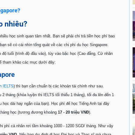
ngapore?
ao nhiêu?
nhiều học sinh quan tâm nhất. Bạn sẽ phải chi trả tiền học phí bao
ạn sẽ có cái nhìn tổng quát về các chi phí du học Singapore.
độ tuổi (trình độ đầu vào), tùy vào bậc học (Cao đẳng, Cử nhân
̉ tham khảo các mục dưới đây:
gapore
n IELTS
)
thì bạn cần chuẩn bị các khoản tài chính như sau.
2 tháng (khóa luyện thi IELTS tối thiểu 1 tháng), tối đa lên đến 1
học dài hay ngắn của bạn). Học phí để học Tiếng Anh tại đây
tháng học (tương đương khoảng
17 - 20 triệu VNĐ
).
, chi phí cá nhân rơi tầm khoảng 1000 - 1200 SGD/ tháng. Như vậy
triệu VND
. Nếu bạn dự định đi học Đại học và Thạc sĩ mà chưa