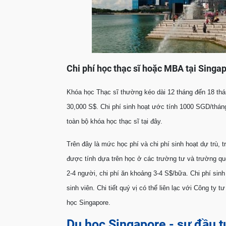
Chi phí học thạc sĩ hoặc MBA tại Singa
Khóa học Thạc sĩ thường kéo dài 12 tháng đến 18 thán
30,000 S$. Chi phí sinh hoạt ước tính 1000 SGD/thá
toàn bộ khóa học thạc sĩ tại đây.
Trên đây là mức học phí và chi phí sinh hoạt dự trù, 
được tính dựa trên học ở các trường tư và trường quố
2-4 người, chi phí ăn khoảng 3-4 S$/bữa. Chi phí sinh
sinh viên. Chi tiết quý vị có thể liên lạc với Công t
học Singapore.
Du học Singapore - sự đầu t