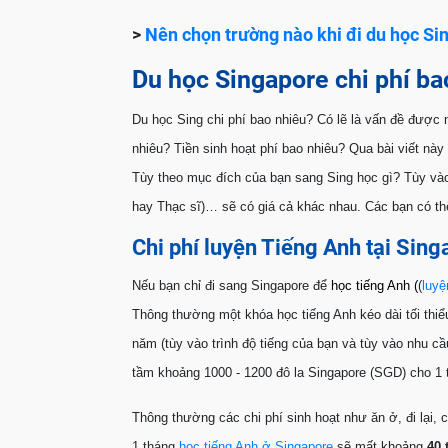
>
Nên chọn trường nào khi đi du học Si
Du học Singapore chi phí b
Du học Sing chi phí bao nhiêu? Có lẽ là vấn đề được 
nhiêu? Tiền sinh hoạt phí bao nhiêu? Qua bài viết này b
Tùy theo mục đích của bạn sang Sing học gì? Tùy vào 
hay Thạc sĩ)… sẽ có giá cả khác nhau. Các bạn có thê
Chi phí luyện Tiếng Anh tại Sin
Nếu bạn chỉ đi sang Singapore để
học tiếng Anh (
(
luyệ
Thông thường một khóa học tiếng Anh kéo dài tối thiểu 
năm (tùy vào trình độ tiếng của bạn và tùy vào nhu cầu 
tầm khoảng 1000 - 1200 đô la Singapore (SGD) cho 1 
Thông thường các chi phí sinh hoạt như ăn ở, đi lại
1 tháng
học tiếng Anh ở Singapore
sẽ mất khoảng
40 