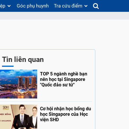
iệp
Góc phụ huynh
Tra cứu điểm
Tin liên quan
TOP 5 ngành nghề bạn
nên học tại Singapore
"Quốc đảo sư tử"
Cơ hội nhận học bổng du
học Singapore của Học
viện SHD