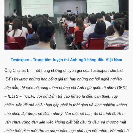
Testexpert - Trung tâm luyện thi Anh ngữ hàng đầu Việt Nam
Ông Charles L – một trong những chuyên gia của Testexpert cho biết:
“Để
săn được những học bổng
giá trị,
hay những cơ hội nghề nghiệp
hấp dẫn
, thì việc bổ sung thêm
chứng chỉ Anh
ngữ
quốc tế như TOEIC
– IELTS – TOEFL
với số điểm tốt vào hồ sơ
là
điều
cần thiết. Tuy
nhiên,
vấn đề mà nhiều bạn gặp phải là thời gian và kinh nghiệm không
cho phép đạt được số điểm như ý. Với một số bạn, đó là
trình độ Anh
văn chưa vững
dẫn đến việc không biết bắt đầu từ đâu, và thường mất
nhiều thời gian mới tìm ra được cách học phù hợp với mình. Với một số