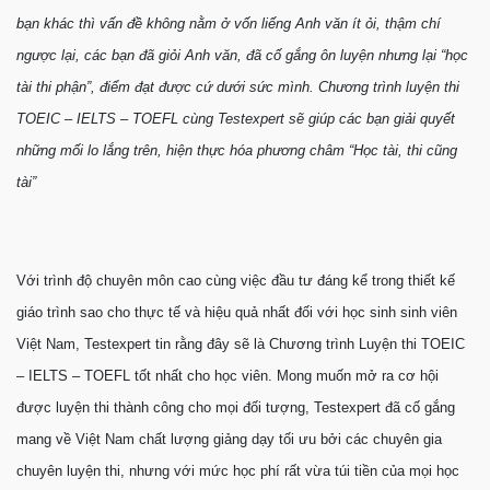
bạn khác thì vấn đề không nằm ở vốn liếng Anh văn ít ỏi, thậm chí
ngược lại, các bạn đã giỏi Anh văn, đã cố gắng ôn luyện nhưng lại “học
tài thi phận”,
điểm
đạt được cứ
dưới sức mình.
Chương trình luyện thi
TOEIC – IELTS – TOEFL cùng Testexpert sẽ giúp các bạn giải quyết
những mối lo lắng trên, hiện thực hóa phương châm “Học tài, thi cũng
tài”
Với trình độ chuyên môn cao cùng việc đầu tư đáng kể trong thiết kế
giáo trình sao cho thực tế và hiệu quả nhất đối với học sinh sinh viên
Việt Nam, Testexpert tin rằng đây sẽ là Chương trình Luyện thi TOEIC
– IELTS – TOEFL tốt nhất cho học viên. Mong muốn mở ra cơ hội
được luyện thi thành công cho mọi đối tượng, Testexpert đã cố gắng
mang về Việt Nam chất lượng giảng dạy tối ưu bởi các chuyên gia
chuyên luyện thi, nhưng với mức học phí rất vừa túi tiền của mọi học