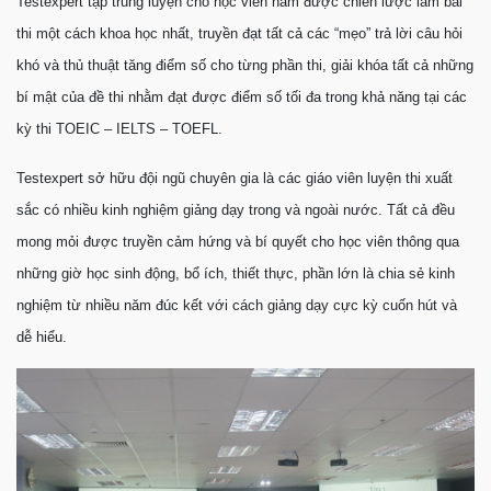
Testexpert tập trung luyện cho học viên nắm được chiến lược làm bài
thi một cách khoa học nhất, truyền đạt tất cả các “mẹo” trả lời câu hỏi
khó và thủ thuật tăng điểm số cho từng phần thi, giải khóa tất cả những
bí mật của đề thi nhằm đạt được điểm số tối đa trong khả năng tại các
kỳ thi TOEIC – IELTS – TOEFL.
Testexpert sở hữu đội ngũ chuyên gia là các giáo viên luyện thi xuất
sắc có nhiều kinh nghiệm giảng dạy trong và ngoài nước. Tất cả đều
mong mỏi được truyền cảm hứng và bí quyết cho học viên thông qua
những giờ học sinh động, bổ ích, thiết thực, phần lớn là chia sẻ kinh
nghiệm từ nhiều năm đúc kết với cách giảng dạy cực kỳ cuốn hút và
dễ hiểu.