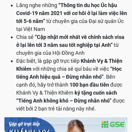
Lắng nghe những
“Thông tin du học Úc hậu
Covid-19 năm 2021 với cơ hôi ở lại làm việc lên
tới 5-6 năm”
từ chuyên gia của Đại sứ quán Úc
tại Việt Nam
Chia sẻ
“Cập nhật mới nhất về chính sách visa
ở lại lên tới 3 năm sau tốt nghiệp tại Anh”
từ
chuyên gia của Hội Đồng Anh
Đặc biệt, là gặp gỡ trực tiếp
Khánh Vy & Thiện
Khiêm
với những chia sẻ quí báu về việc
“Học
tiếng Anh hiệu quả – Đừng nhăn nhó”
. Bên
cạnh đó, hãy trở thành
100 bạn đầu tiên
được
Khánh Vy & Thiện Khiêm
ký tặng cuốn sách
“Tiếng Anh không khó – Đừng nhăn nhó”
được
viết bởi 2 bạn trẻ tài năng này nhé.