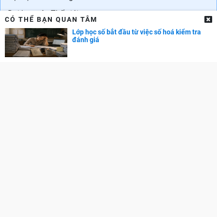
Đại học trên Thế giới
CÓ THỂ BẠN QUAN TÂM
Danh sách trường quốc tế ở Hà Nội
Lớp học số bắt đầu từ việc số hoá kiểm tra
đánh giá
Danh sách các trường quốc tế tại TPHCM
CẨM NANG NGHỀ NGHIỆP
Chọn ngành - Chọn nghề
Phát triển bản thân
Phát triển sự nghiệp
Tuyển dụng
GÓC PHỤ HUYNH
Cẩm nang dạy trẻ
TRA CỨU ĐIỂM
Điểm chuẩn Đại học