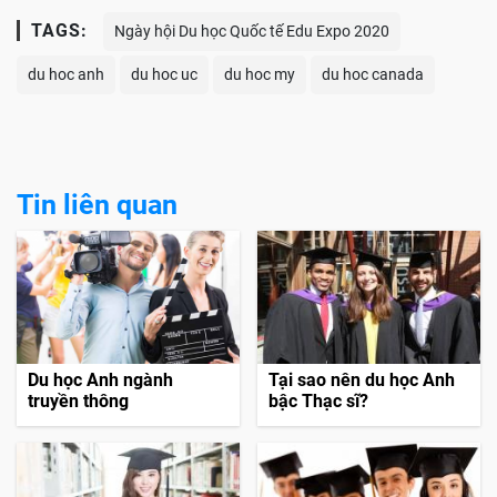
TAGS:
Ngày hội Du học Quốc tế Edu Expo 2020
du hoc anh
du hoc uc
du hoc my
du hoc canada
Tin liên quan
Du học Anh ngành
Tại sao nên du học Anh
truyền thông
bậc Thạc sĩ?