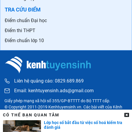
TRA CỨU ĐIỂM
Điểm chuẩn Đại học
Điểm thi THPT
Điểm chuẩn lớp 10
Liên hệ quảng cáo: 0829.689.869
Email:
kenhtuyensinh.ads@gmail.com
Giấy phép mạng xã hội số 355/GP-BTTTT do Bộ TTTT cấp.
© Copyright 2011-2019 Kenhtuyensinh.vn. Các bài viết của Kênh
tuyển sinh chỉ có tính chất tham khảo, được tổng hợp từ các nguồn
CÓ THỂ BẠN QUAN TÂM
uy tín khác và bản quyền thuộc về các đối tác. Mọi thông tin liên
Lớp học số bắt đầu từ việc số hoá kiểm tra
quan người đọc có thể liên hệ trực tiếp đến các cơ quan, tổ chức
đánh giá
hoặc cá nhân được đề cập trong bài viết.