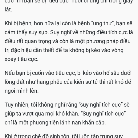
cực” thì bạn sẽ bị “tiêu cực” nuốt chửng chỉ trong giây
lát.
Khi bị bệnh, hơn nữa lại còn là bệnh “ung thư”, bạn sẽ
cảm thấy suy sụp. Suy nghĩ về những điều tích cực là
điều rất quan trọng và còn là một phương pháp điều
trị đặc hiệu cần thiết để ta không bị kéo vào vòng
xoáy tiêu cực.
Nếu bạn bị cuốn vào tiêu cực, bị kéo vào hố sâu dưới
lòng đất như hang phễu của kiến sư tử thì rất khó để
ngoi mình lên.
Tuy nhiên, tôi không nghĩ rằng “suy nghĩ tích cực” sẽ
giúp ta vượt qua mọi khó khăn. “Suy nghĩ tích cực”
chỉ là một phương tiện lánh nạn khẩn cấp.
Khi ở trong chế độ sinh tồn, tôi luôn tập trung suy