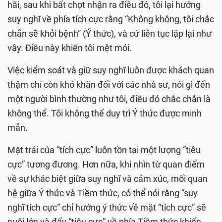
hãi, sau khi bất chợt nhận ra điều đó, tôi lại hướng
suy nghĩ về phía tích cực rằng “Không không, tôi chắc
chắn sẽ khỏi bệnh” (Ý thức), và cứ liên tục lặp lại như
vậy. Điều này khiến tôi mệt mỏi.
Việc kiểm soát và giữ suy nghĩ luôn được khách quan
thậm chí còn khó khăn đối với các nhà sư, nói gì đến
một người bình thường như tôi, điều đó chắc chắn là
không thể. Tôi không thể duy trì Ý thức được minh
mẫn.
Mặt trái của “tích cực” luôn tồn tại một lượng “tiêu
cực” tương đương. Hơn nữa, khi nhìn từ quan điểm
về sự khác biệt giữa suy nghĩ và cảm xúc, mối quan
hệ giữa Ý thức và Tiềm thức, có thể nói rằng “suy
nghĩ tích cực” chỉ hướng ý thức về mặt “tích cực” sẽ
nuôi lớn và đẩy “tiêu cực” về phía Tiềm thức khiến