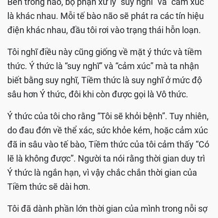
Bên trong não, bộ phận xử lý “suy nghĩ” và "cảm xúc”
là khác nhau. Mỗi tế bào não sẽ phát ra các tín hiệu
điện khác nhau, đầu tôi rơi vào trạng thái hỗn loạn.
Tôi nghĩ điều này cũng giống về mặt ý thức và tiềm
thức. Ý thức là “suy nghĩ” và “cảm xúc” mà ta nhận
biết bằng suy nghĩ, Tiềm thức là suy nghĩ ở mức độ
sâu hơn Ý thức, đôi khi còn được gọi là Vô thức.
Ý thức của tôi cho rằng “Tôi sẽ khỏi bệnh”. Tuy nhiên,
do đau đớn về thể xác, sức khỏe kém, hoặc cảm xúc
đã in sâu vào tế bào, Tiềm thức của tôi cảm thấy “Có
lẽ là không được”. Người ta nói rằng thời gian duy trì
Ý thức là ngắn hạn, vì vậy chắc chắn thời gian của
Tiềm thức sẽ dài hơn.
Tôi đã dành phần lớn thời gian của mình trong nỗi sợ