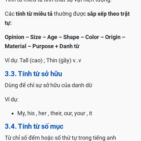
Các
tính từ miêu tả
thường được
sắp xếp theo trật
tự
:
Opinion – Size – Age – Shape – Color – Origin –
Material – Purpose + Danh từ
Ví dụ: Tall (cao) ; Thin (gầy) v..v
3.3. Tính từ sở hữu
Dùng để chỉ sự sở hữu của danh dừ
Ví dụ:
My, his , her , their, our, your , it
3.4. Tính từ số mụ
c
Từ chỉ số đếm hoặc số thứ tự trong tiếng anh