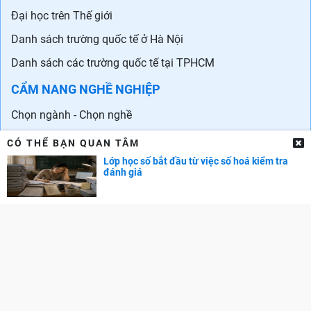
Đại học trên Thế giới
Danh sách trường quốc tế ở Hà Nội
Danh sách các trường quốc tế tại TPHCM
CẨM NANG NGHỀ NGHIỆP
Chọn ngành - Chọn nghề
Phát triển bản thân
CÓ THỂ BẠN QUAN TÂM
Lớp học số bắt đầu từ việc số hoá kiểm tra
Phát triển sự nghiệp
đánh giá
Tuyển dụng
GÓC PHỤ HUYNH
Cẩm nang dạy trẻ
TRA CỨU ĐIỂM
Điểm chuẩn Đại học