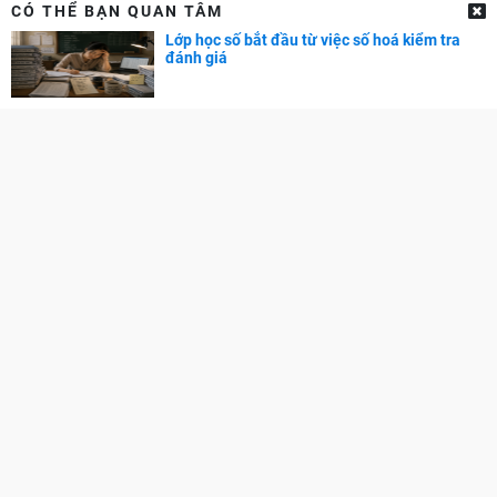
CÓ THỂ BẠN QUAN TÂM
CẨM NANG NGHỀ NGHIỆP
Lớp học số bắt đầu từ việc số hoá kiểm tra
đánh giá
Chọn ngành - Chọn nghề
Phát triển bản thân
Phát triển sự nghiệp
Tuyển dụng
GÓC PHỤ HUYNH
Cẩm nang dạy trẻ
TRA CỨU ĐIỂM
Điểm chuẩn Đại học
Điểm thi THPT
Điểm chuẩn lớp 10