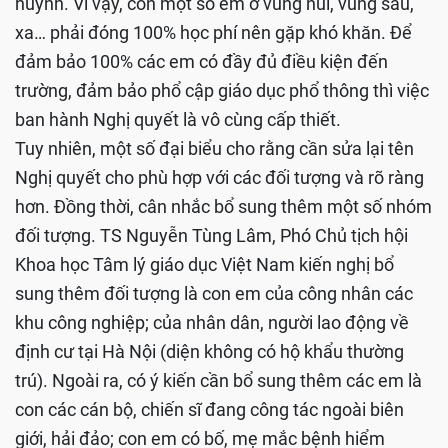
huynh. Vì vậy, còn một số em ở vùng núi, vùng sâu,
xa… phải đóng 100% học phí nên gặp khó khăn. Để
đảm bảo 100% các em có đầy đủ điều kiện đến
trường, đảm bảo phổ cập giáo dục phổ thông thì việc
ban hành Nghị quyết là vô cùng cấp thiết.
Tuy nhiên, một số đại biểu cho rằng cần sửa lại tên
Nghị quyết cho phù hợp với các đối tượng và rõ ràng
hơn. Đồng thời, cân nhắc bổ sung thêm một số nhóm
đối tượng. TS Nguyễn Tùng Lâm, Phó Chủ tịch hội
Khoa học Tâm lý giáo dục Việt Nam kiến nghị bổ
sung thêm đối tượng là con em của công nhân các
khu công nghiệp; của nhân dân, người lao động về
định cư tại Hà Nội (diện không có hộ khẩu thường
trú). Ngoài ra, có ý kiến cần bổ sung thêm các em là
con các cán bộ, chiến sĩ đang công tác ngoài biên
giới, hải đảo; con em có bố, mẹ mắc bệnh hiểm